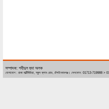
সম্পাদক: শহীদুল হুদা অলক
যোগাযোগ : রাকা মাল্টিমিডিয়া, স্কুল ক্লাব রোড, চাঁপাইনবাবগঞ্জ। সেলফোন: 01713-