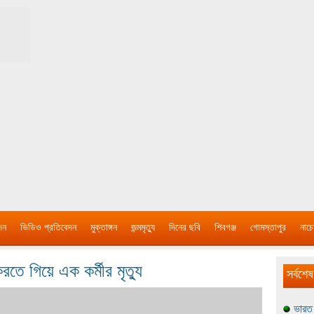
দন
ভিডিও প্রতিবেদন
মুক্তাঙ্গন
জন্মমৃত্যু
দিনের ছবি
শিবগঞ্জ
গোমস্তাপুর
নাচে
ে গিয়ে এক কর্মীর মৃত্যু
সর্বশেষ
ভারত 