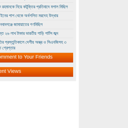
 রহমানকে নিয়ে কটূক্তির প্রতিবাদে মশাল মিছিল
ইনের পাশ থেকে অর্ধগলিত মরদেহ উদ্ধার
ইনবাবগঞ্জে জামায়াতের গণমিছিল
্তে ২৬ লাখ টাকার ভারতীয় গাড়ি পার্টস জব্দ
ির প্রস্তুতিকালে দেশীয় অস্ত্র ও সিএনজিসহ ৩
 গ্রেপ্তার
mment to Your Friends
ent Views