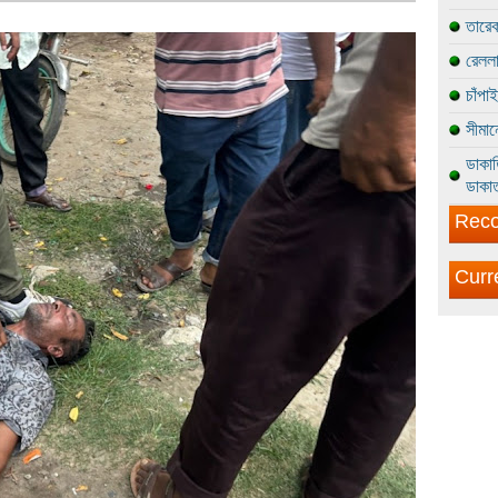
তারেক
রেললা
চাঁপা
সীমান
ডাকাত
ডাকাত
Reco
Curr