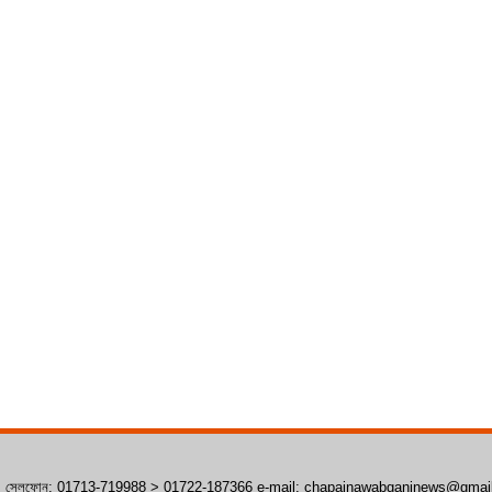
াঁপাইনবাবগঞ্জ। সেলফোন: 01713-719988 > 01722-187366 e-mail: chapainawabganjnews@gma