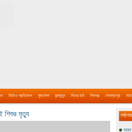
দন
ভিডিও প্রতিবেদন
মুক্তাঙ্গন
জন্মমৃত্যু
দিনের ছবি
শিবগঞ্জ
গোমস্তাপুর
নাচে
ই শিশুর মৃত্যু
সর্বশেষ
ভারত 