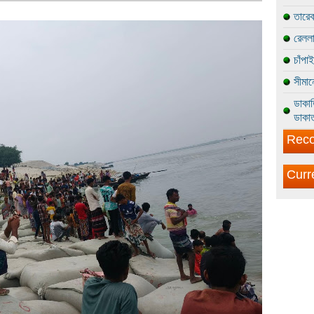
তারেক
রেললা
চাঁপা
সীমান
ডাকাত
ডাকাত
Reco
Curr