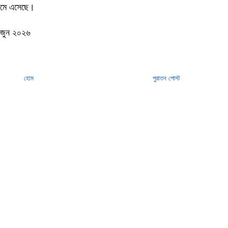
নেমে এসেছে।
২ জুন ২০২৬
হোম
পুরাতন পোস্ট