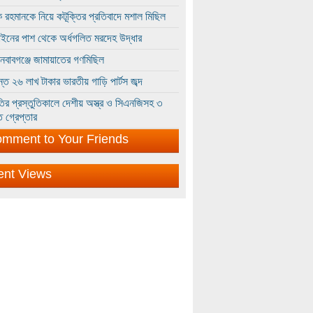
 রহমানকে নিয়ে কটূক্তির প্রতিবাদে মশাল মিছিল
ইনের পাশ থেকে অর্ধগলিত মরদেহ উদ্ধার
ইনবাবগঞ্জে জামায়াতের গণমিছিল
্তে ২৬ লাখ টাকার ভারতীয় গাড়ি পার্টস জব্দ
ির প্রস্তুতিকালে দেশীয় অস্ত্র ও সিএনজিসহ ৩
 গ্রেপ্তার
mment to Your Friends
ent Views