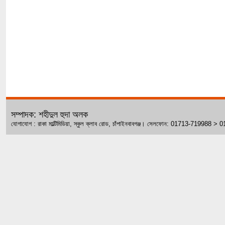
সম্পাদক: শহীদুল হুদা অলক
যোগাযোগ : রাকা মাল্টিমিডিয়া, স্কুল ক্লাব রোড, চাঁপাইনবাবগঞ্জ। সেলফোন: 01713-