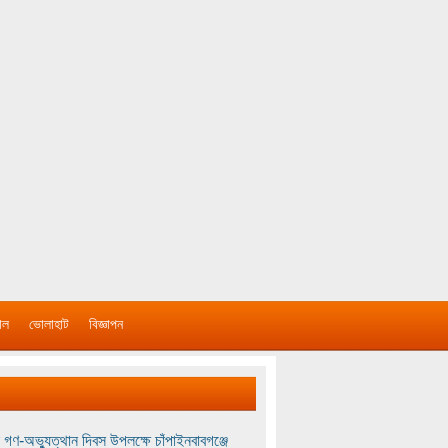
াল
ভোলাহাট
বিজ্ঞাপন
 গণ-অভ্যুত্থান দিবস উপলক্ষে চাঁপাইনবাবগঞ্জে