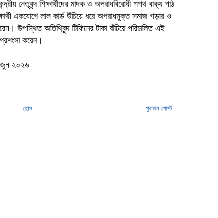
রীয় নেতৃবৃন্দ শিক্ষার্থীদের মাদক ও অপরাধবিরোধী শপথ বাক্য পাঠ
র্থী একযোগে লাল কার্ড উঁচিয়ে ধরে অপরাধমুক্ত সমাজ গড়ার ও
রেন। উপস্থিত অতিথিবৃন্দ টিফিনের টাকা বাঁচিয়ে পরিচালিত এই
প্রশংসা করেন।
৫ জুন ২০২৬
হোম
পুরাতন পোস্ট