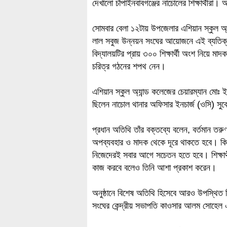
দেখালো চাঁপাইনবাবগঞ্জের নাচোলের শিক্ষার্থীরা। 
সোমবার বেলা ১২টায় উপজেলার এশিয়ান স্কুল অ্য
লাল সবুজ উন্নয়ন সংঘের আয়োজনে এই ব্যতিক্রম
বিদ্যালয়টির প্রায় ৩০০ শিক্ষার্থী অংশ নিয়ে মা
চরিত্র গঠনের শপথ নেন।
এশিয়ান স্কুল অ্যান্ড কলেজের চেয়ারম্যান মো
ছিলেন নাচোল থানার অফিসার ইনচার্জ (ওসি) সুক
প্রধান অতিথি তাঁর বক্তব্যে বলেন, বর্তমান তরু
অপব্যবহার ও মাদক থেকে দূরে থাকতে হবে। কিশোর
নিজেদেরই সবার আগে সচেতন হতে হবে। শিক্ষার্থী
কাজ করবে বলেও তিনি আশা প্রকাশ করেন।
অনুষ্ঠানে বিশেষ অতিথি হিসেবে আরও উপস্থিত ছ
সংঘের কেন্দ্রীয় সভাপতি কাওসার আলম সোহেল