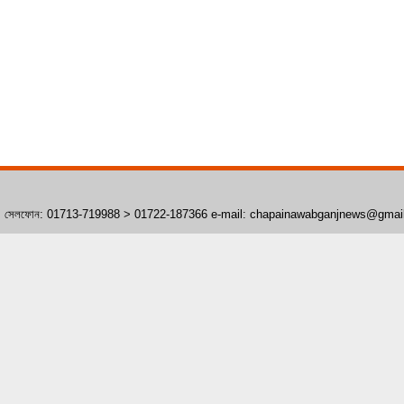
াঁপাইনবাবগঞ্জ। সেলফোন: 01713-719988 > 01722-187366 e-mail: chapainawabganjnews@gma