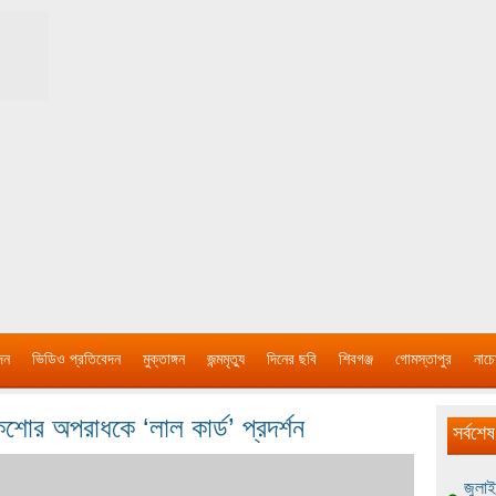
দন
ভিডিও প্রতিবেদন
মুক্তাঙ্গন
জন্মমৃত্যু
দিনের ছবি
শিবগঞ্জ
গোমস্তাপুর
নাচে
িশোর অপরাধকে ‘লাল কার্ড’ প্রদর্শন
সর্বশেষ
জুলাই