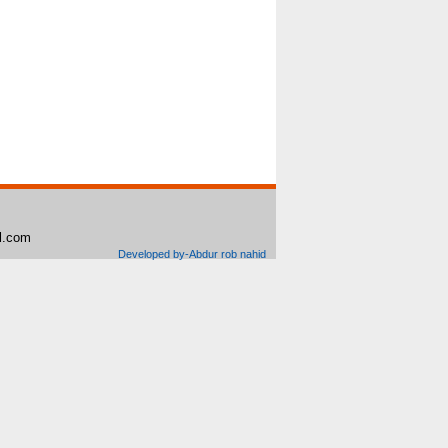
il.com
Developed by-Abdur rob nahid