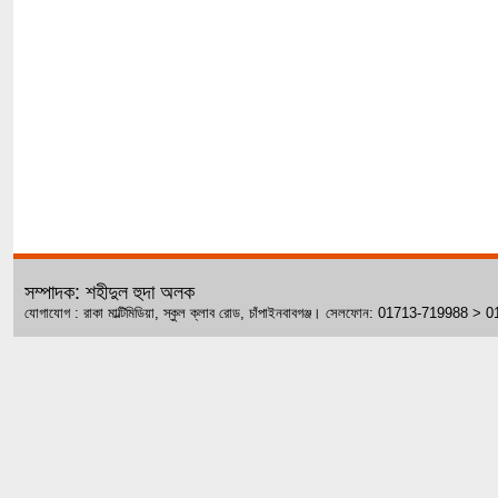
সম্পাদক: শহীদুল হুদা অলক
যোগাযোগ : রাকা মাল্টিমিডিয়া, স্কুল ক্লাব রোড, চাঁপাইনবাবগঞ্জ। সেলফোন: 01713-