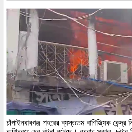
চাঁপাইনবাবগঞ্জ শহরের ব্যস্ততম বাণিজ্যিক কেন্দ্র
অগ্নিকাণ্ডের ঘটনা ঘটেছে। বুধবার সকাল ৮টার দিক