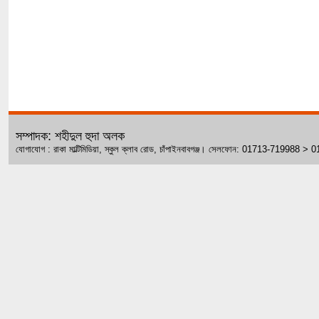
সম্পাদক: শহীদুল হুদা অলক
যোগাযোগ : রাকা মাল্টিমিডিয়া, স্কুল ক্লাব রোড, চাঁপাইনবাবগঞ্জ। সেলফোন: 01713-