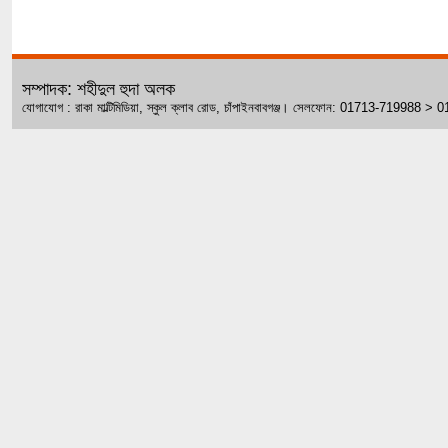
সম্পাদক: শহীদুল হুদা অলক
যোগাযোগ : রাকা মাল্টিমিডিয়া, স্কুল ক্লাব রোড, চাঁপাইনবাবগঞ্জ। সেলফোন: 01713-