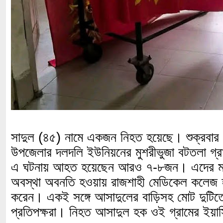
সাদুল (৪৫) নামে একজন নিহত হয়েছে। শুক্রবার
উপজেলার দলদলি ইউনিয়নের মুশরীভুজা বটতলা গ্
এ ঘটনায় আহত হয়েছেন আরও ৭-৮জন। এদের মধ্
অবস্থা অবনতি হওয়ায় রাজশাহী মেডিকেল কলেজ হা
করেন। একই সঙ্গে আসাদুলের বাড়িসহ মোট দুটিত
প্রতিপক্ষরা। নিহত আসাদুল হক ওই গ্রামের ই