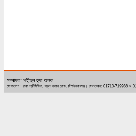
সম্পাদক: শহীদুল হুদা অলক
যোগাযোগ : রাকা মাল্টিমিডিয়া, স্কুল ক্লাব রোড, চাঁপাইনবাবগঞ্জ। সেলফোন: 01713-