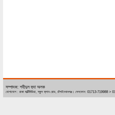
সম্পাদক: শহীদুল হুদা অলক
যোগাযোগ : রাকা মাল্টিমিডিয়া, স্কুল ক্লাব রোড, চাঁপাইনবাবগঞ্জ। সেলফোন: 01713-