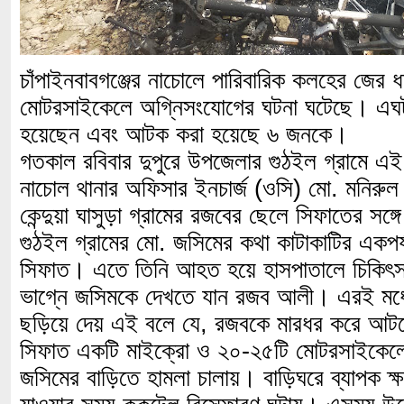
চাঁপাইনবাবগঞ্জের নাচোলে পারিবারিক কলহের জের
মোটরসাইকেলে অগ্নিসংযোগের ঘটনা ঘটেছে। 
হয়েছেন এবং আটক করা হয়েছে ৬ জনকে।
গতকাল রবিবার দুপুরে উপজেলার গুঠইল গ্রামে এ
নাচোল থানার অফিসার ইনচার্জ (ওসি) মো. মনিরু
কেন্দুয়া ঘাসুড়া গ্রামের রজবের ছেলে সিফাতের সঙ্
গুঠইল গ্রামের মো. জসিমের কথা কাটাকাটির একপর
সিফাত। এতে তিনি আহত হয়ে হাসপাতালে চিকিৎসা
ভাগ্নে জসিমকে দেখতে যান রজব আলী। এরই মধ্য
ছড়িয়ে দেয় এই বলে যে, রজবকে মারধর করে আট
সিফাত একটি মাইক্রো ও ২০-২৫টি মোটরসাইকেলে
জসিমের বাড়িতে হামলা চালায়। বাড়িঘরে ব্যাপক ক্