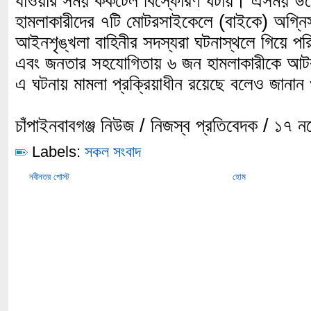
যাওয়ার সময় ককটেল বিস্ফোরণ ঘটায়। এসময় উ
হামলাকারীদের ৭টি মোটরসাইকেলে (বাইকে) অগ্ন
আইনশৃঙ্খলা বাহিনীর সদস্যরা ঘটনাস্থলে গিয়ে পরিস
এবং জনতার সহযোগিতায় ৬ জন হামলাকারীকে 
এ ঘটনায় মামলা প্রক্রিয়াধীন রয়েছে বলেও জানা
চাঁপাইনবাবগঞ্জ নিউজ / নিজস্ব প্রতিবেদক / ১৭ 
Labels:
সকল সংবাদ
নবীনতর পোস্ট
হোম