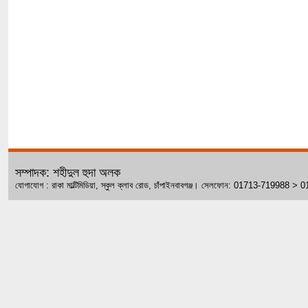
সম্পাদক: শহীদুল হুদা অলক
যোগাযোগ : রাকা মাল্টিমিডিয়া, স্কুল ক্লাব রোড, চাঁপাইনবাবগঞ্জ। সেলফোন: 01713-