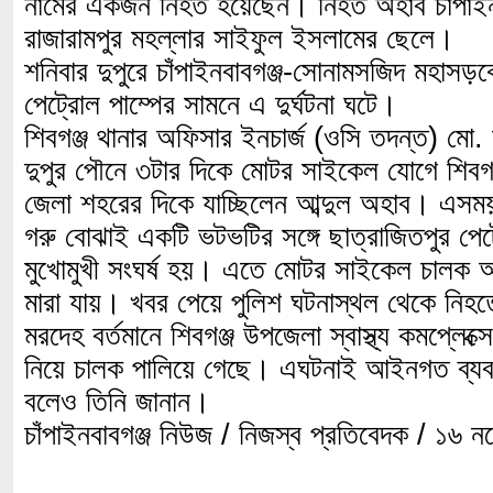
নামের একজন নিহত হয়েছেন। নিহত অহাব চাঁপাই
রাজারামপুর মহল্লার সাইফুল ইসলামের ছেলে।
শনিবার দুপুরে চাঁপাইনবাবগঞ্জ-সোনামসজিদ মহাসড়ক
পেট্রোল পাম্পের সামনে এ দুর্ঘটনা ঘটে।
শিবগঞ্জ থানার অফিসার ইনচার্জ (ওসি তদন্ত) মো
দুপুর পৌনে ৩টার দিকে মোটর সাইকেল যোগে শিবগঞ্
জেলা শহরের দিকে যাচ্ছিলেন আব্দুল অহাব। এসম
গরু বোঝাই একটি ভটভটির সঙ্গে ছাত্রাজিতপুর পেট
মুখোমুখী সংঘর্ষ হয়। এতে মোটর সাইকেল চালক আ
মারা যায়। খবর পেয়ে পুলিশ ঘটনাস্থল থেকে নিহ
মরদেহ বর্তমানে শিবগঞ্জ উপজেলা স্বাস্থ্য কমপ্লে
নিয়ে চালক পালিয়ে গেছে। এঘটনাই আইনগত ব্যবস্
বলেও তিনি জানান।
চাঁপাইনবাবগঞ্জ নিউজ / নিজস্ব প্রতিবেদক / ১৬ 