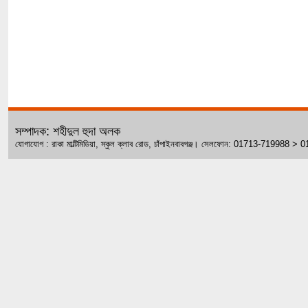
সম্পাদক: শহীদুল হুদা অলক
যোগাযোগ : রাকা মাল্টিমিডিয়া, স্কুল ক্লাব রোড, চাঁপাইনবাবগঞ্জ। সেলফোন: 01713-