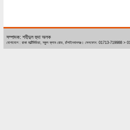
সম্পাদক: শহীদুল হুদা অলক
যোগাযোগ : রাকা মাল্টিমিডিয়া, স্কুল ক্লাব রোড, চাঁপাইনবাবগঞ্জ। সেলফোন: 01713-