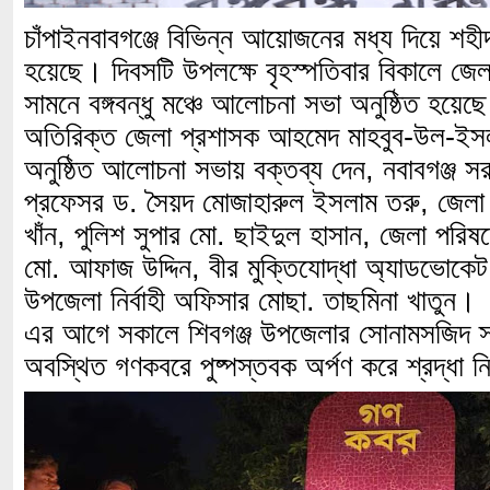
চাঁপাইনবাবগঞ্জে বিভিন্ন আয়োজনের মধ্য দিয়ে শহীদ
হয়েছে। দিবসটি উপলক্ষে বৃহস্পতিবার বিকালে জেলা
সামনে বঙ্গবন্ধু মঞ্চে আলোচনা সভা অনুষ্ঠিত হয়ে
অতিরিক্ত জেলা প্রশাসক আহমেদ মাহবুব-উল-ইসল
অনুষ্ঠিত আলোচনা সভায় বক্তব্য দেন, নবাবগঞ্জ স
প্রফেসর ড. সৈয়দ মোজাহারুল ইসলাম তরু, জেল
খাঁন, পুলিশ সুপার মো. ছাইদুল হাসান, জেলা পরিষদের 
মো. আফাজ উদ্দিন, বীর মুক্তিযোদ্ধা অ্যাডভোকেট
উপজেলা নির্বাহী অফিসার মোছা. তাছমিনা খাতুন।
এর আগে সকালে শিবগঞ্জ উপজেলার সোনামসজিদ স্
অবস্থিত গণকবরে পুষ্পস্তবক অর্পণ করে শ্রদ্ধা