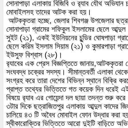
সোনাপাড়া এলাকায় বিজিবি ও র‌্যাব যৌথ অভিযান 
মোবাইলসহ তাদের আটক করা হয়।
আটককৃতরা হচ্ছে, জেলার শিবগঞ্জ উপজেলার ছত্র
সোনাপাড়া গ্রামের শফিকুল ইসলামের ছেলে আব্দুল
সুইট (২১), একই ইউনিয়নের চুন্ডির ঘোষপাড়া গ্র
ছেলে করিম ইসলাম সিয়াম (২১) ও কুমারপাড়া গ্রা
ইউসুফ বিশ্বাস (২৮)।
র‍্যাবের এক প্রেস বিজ্ঞপ্তিতে জানায়,আটককৃতরা
সংঘবদ্ধ চক্রের সদস্য। সীমান্তবর্তী এলাকা থে
সংগ্রহ করে তারা দেশের বিভিন্ন স্থানে বিক্রি
প্রাপ্ত তথ্যের ভিত্তিতে গত কয়েক দিন ধরেই এই
বিষয়ে র‌্যাব এর গোয়েন্দা দল ছায়া তদন্ত শুরু কর
৩টার দিকে ছত্রাজিতপুর এলাকায় আব্দুল কাদের জ
চালিয়ে ৪৩ টি অবৈধ মোবাইল ফোন উদ্ধার করা হ
স্বীকারোক্তির ভিত্তিতে আরো দুইটি বাড়িতে অভি