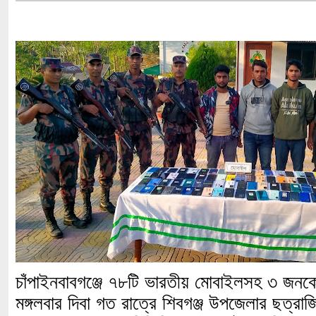
চাঁপাইনবাবগঞ্জে ৭৮টি ভারতীয় মোবাইলসহ ৩ জনক
মঙ্গলবার দিবা গত রাত্রে শিবগঞ্জ উপজেলার ছত্রা