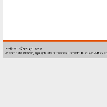
সম্পাদক: শহীদুল হুদা অলক
যোগাযোগ : রাকা মাল্টিমিডিয়া, স্কুল ক্লাব রোড, চাঁপাইনবাবগঞ্জ। সেলফোন: 01713-