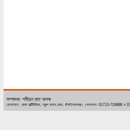
সম্পাদক: শহীদুল হুদা অলক
যোগাযোগ : রাকা মাল্টিমিডিয়া, স্কুল ক্লাব রোড, চাঁপাইনবাবগঞ্জ। সেলফোন: 01713-