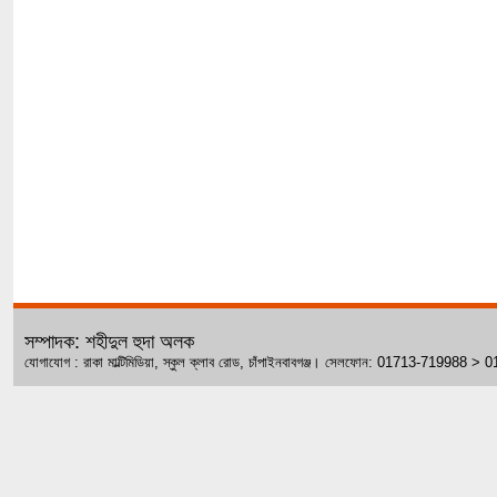
সম্পাদক: শহীদুল হুদা অলক
যোগাযোগ : রাকা মাল্টিমিডিয়া, স্কুল ক্লাব রোড, চাঁপাইনবাবগঞ্জ। সেলফোন: 01713-