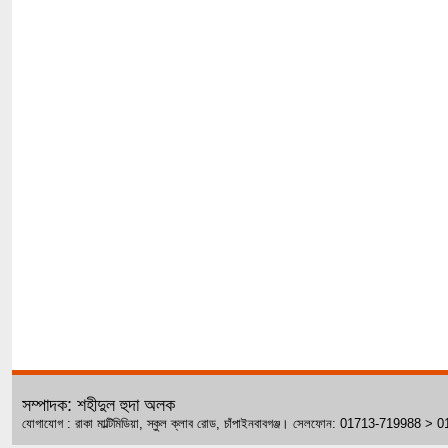
সম্পাদক: শহীদুল হুদা অলক
যোগাযোগ : রাকা মাল্টিমিডিয়া, স্কুল ক্লাব রোড, চাঁপাইনবাবগঞ্জ। সেলফোন: 01713-