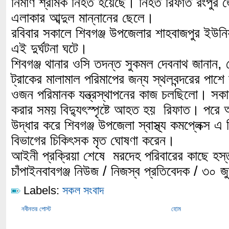
নির্মাণ শ্রমিক নিহত হয়েছে। নিহত রিফাত রংপুর জ
এলাকার আব্দুল মান্নানের ছেলে।
রবিবার সকালে শিবগঞ্জ উপজেলার শাহবাজপুর ইউনিয
এই দুর্ঘটনা ঘটে।
শিবগঞ্জ থানার ওসি তদন্ত সুকমল দেবনাথ জানান, 
ট্রাকের মালামাল পরিমাপের জন্য স্থলবন্দরের পা
ওজন পরিমানক যন্ত্রস্থাপনের কাজ চলছিলো। সক
করার সময় বিদ্যুৎস্পৃষ্টে আহত হয় রিফাত। পরে অ
উদ্ধার করে শিবগঞ্জ উপজেলা স্বাস্থ্য কমপ্লেক্স এ
বিভাগের চিকিৎসক মৃত ঘোষণা করেন।
আইনী প্রক্রিয়া শেষে মরদেহ পরিবারের কাছে হস
চাঁপাইনবাবগঞ্জ নিউজ / নিজস্ব প্রতিবেদক / ৩০ 
Labels:
সকল সংবাদ
নবীনতর পোস্ট
হোম