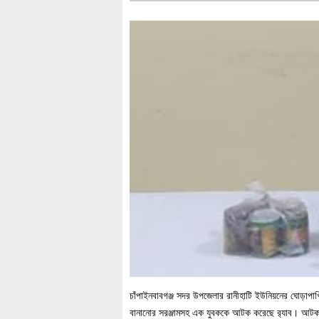
চাঁপাইনবাবগঞ্জ সদর উপজেলার রানীহাটি ইউনিয়নের ঘোড়াপা
বানানোর সরঞ্জামসহ এক যুবককে আটক করেছে র‌্যাব। আটক হ