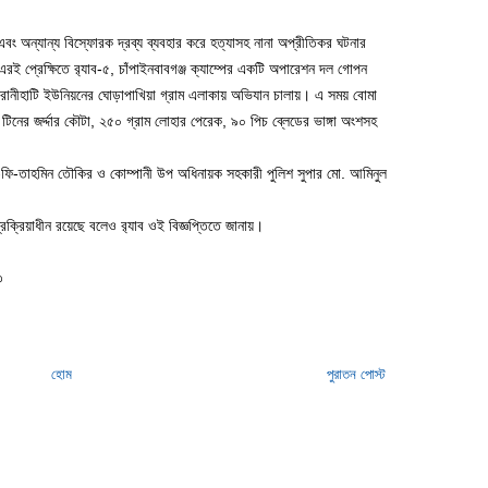
 এবং অন্যান্য বিস্ফোরক দ্রব্য ব্যবহার করে হত্যাসহ নানা অপ্রীতিকর ঘটনার
। এরই প্রেক্ষিতে র‌্যাব-৫, চাঁপাইনবাবগঞ্জ ক্যাম্পের একটি অপারেশন দল গোপন
 রানীহাটি ইউনিয়নের ঘোড়াপাখিয়া গ্রাম এলাকায় অভিযান চালায়। এ সময় বোমা
টিনের জর্দ্দার কৌটা, ২৫০ গ্রাম লোহার পেরেক, ৯০ পিচ ব্লেডের ভাঙ্গা অংশসহ
ুহ-ফি-তাহমিন তৌকির ও কোম্পানী উপ অধিনায়ক সহকারী পুলিশ সুপার মো. আমিনুল
্রক্রিয়াধীন রয়েছে বলেও র‌্যাব ওই বিজ্ঞপ্তিতে জানায়।
৩
হোম
পুরাতন পোস্ট