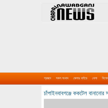
প্রচ্ছদ
সকল সংবাদ
জেলার বাইরে
খেলা
বিনো
চাঁপাইনবাবগঞ্জে ককটেল বানানোর