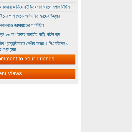
 রহমানকে নিয়ে কটূক্তির প্রতিবাদে মশাল মিছিল
ইনের পাশ থেকে অর্ধগলিত মরদেহ উদ্ধার
ইনবাবগঞ্জে জামায়াতের গণমিছিল
্তে ২৬ লাখ টাকার ভারতীয় গাড়ি পার্টস জব্দ
ির প্রস্তুতিকালে দেশীয় অস্ত্র ও সিএনজিসহ ৩
 গ্রেপ্তার
mment to Your Friends
ent Views