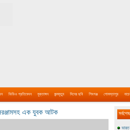
দন
ভিডিও প্রতিবেদন
মুক্তাঙ্গন
জন্মমৃত্যু
দিনের ছবি
শিবগঞ্জ
গোমস্তাপুর
নাচে
 সরঞ্জামসহ এক যুবক আটক
সর্বশেষ
ভারত 