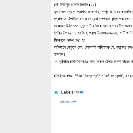
মো. মিজানুর রহমান মিজান (২৫)।
র‌্যাব এক প্রেস বিজ্ঞপ্তিতে জানায়, সম্প্রতি সময়ে ককটেল
প্রেক্ষিতে চাঁপাইনবাবগঞ্জে গোয়েন্দা তৎপরতা বৃদ্ধি করা হয়
সংবাদের ভিত্তিতে দুপুর ১ টার দিকে জেলার সদর উপজেলার
তৈরির উপকরণ ৪ কেজি ২ গ্রাম বিস্ফোরকদ্রব্য, ৩ টি খালি 
মিজানকে আটক করা হয়।
অভিযানে নেতৃত্ব দেন, কোম্পানী অধিনায়ক লে. কমান্ডার র
ইসলাম।
এ ব্যাপারে চাঁপাইনবাবগঞ্জ সদর মডেল থানায় মামলা দায়ের প
চাঁপাইনবাবগঞ্জ নিউজ/ নিজস্ব প্রতিবেদক/ ২৫ জুলাই, ২০২
Labels:
সংবাদ
নবীনতর পোস্ট