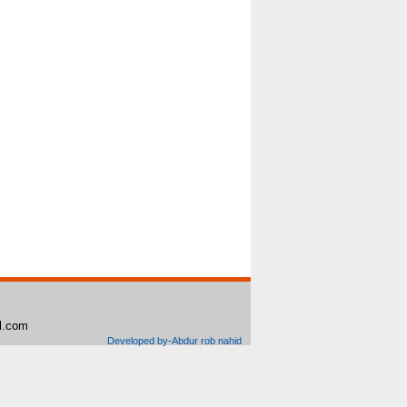
il.com
Developed by-Abdur rob nahid