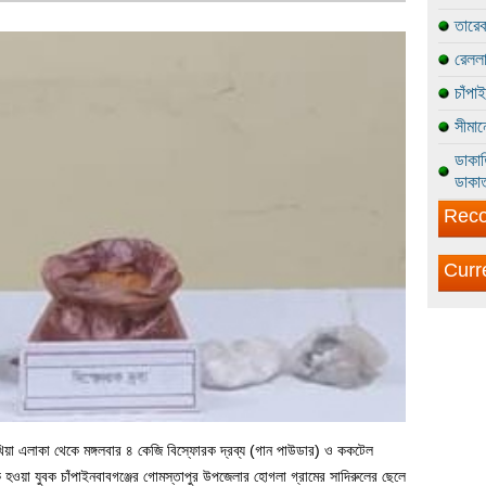
তারেক
রেললা
চাঁপা
সীমান
ডাকাত
ডাকাত
Reco
Curr
খিয়া এলাকা থেকে মঙ্গলবার ৪ কেজি বিস্ফোরক দ্রব্য (গান পাউডার) ও ককটেল
ওয়া যুবক চাঁপাইনবাবগঞ্জের গোমস্তাপুর উপজেলার হোগলা গ্রামের সাদিরুলের ছেলে