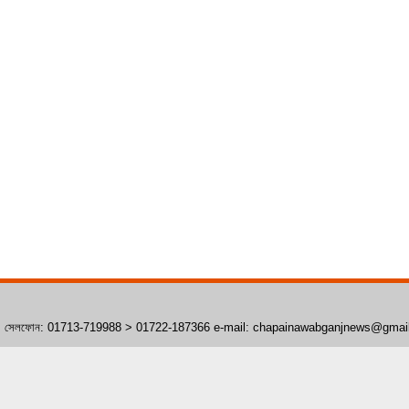
াঁপাইনবাবগঞ্জ। সেলফোন: 01713-719988 > 01722-187366 e-mail: chapainawabganjnews@gma