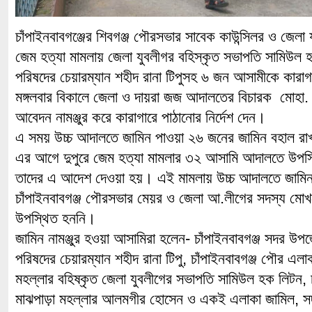
চাঁপাইনবাবগঞ্জের শিবগঞ্জ পৌরসভার সাবেক কাউন্সিলর ও জেল
জেম হত্যা মামলায় জেলা যুবলীগর বহিস্কৃত সভাপতি সামিউল হ
পরিষদের চেয়ারম্যান শহীদ রানা টিপুসহ ৬ জন আসামীকে কার
মঙ্গলবার বিকালে জেলা ও দায়রা জজ আদালতের বিচারক মোহা
আবেদন নামঞ্জুর করে কারাগারে পাঠানোর নির্দেশ দেন।
এ সময় উচ্চ আদালতে জামিন পাওয়া ২৬ জনের জামিন বহাল রা
এর আগে দুপুরে জেম হত্যা মামলার ৩২ আসামি আদালতে উপস
তাদের এ আদেশ দেওয়া হয়। এই মামলায় উচ্চ আদালতে জামিনপ
চাঁপাইনবাবগঞ্জ পৌরসভার মেয়র ও জেলা আ.লীগের সদস্য মো
উপস্থিত হননি।
জামিন নামঞ্জুর হওয়া আসামিরা হলেন- চাঁপাইনবাবগঞ্জ সদর উপজ
পরিষদের চেয়ারম্যান শহীদ রানা টিপু, চাঁপাইনবাবগঞ্জ পৌর এলাক
মহল্লার বহিষ্কৃত জেলা যুবলীগের সভাপতি সামিউল হক লিটন, 
মাঝপাড়া মহল্লার আলমগীর হোসেন ও একই এলাকা জামিল, সদর