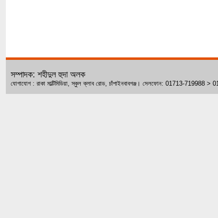
সম্পাদক: শহীদুল হুদা অলক
যোগাযোগ : রাকা মাল্টিমিডিয়া, স্কুল ক্লাব রোড, চাঁপাইনবাবগঞ্জ। সেলফোন: 01713-