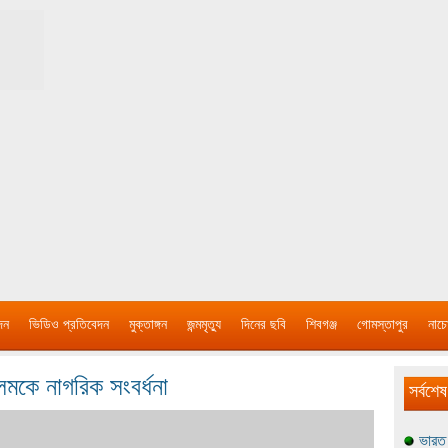
দন
ভিডিও প্রতিবেদন
মুক্তাঙ্গন
জন্মমৃত্যু
দিনের ছবি
শিবগঞ্জ
গোমস্তাপুর
নাচে
কে নাগরিক সংবর্ধনা
সর্বশেষ
ভারত 