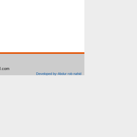
il.com
Developed by-Abdur rob nahid