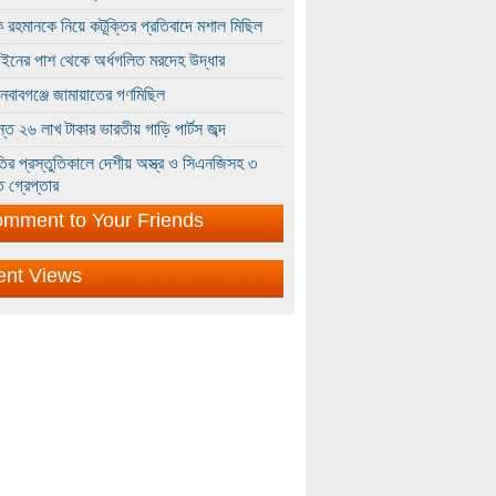
 রহমানকে নিয়ে কটূক্তির প্রতিবাদে মশাল মিছিল
ইনের পাশ থেকে অর্ধগলিত মরদেহ উদ্ধার
ইনবাবগঞ্জে জামায়াতের গণমিছিল
্তে ২৬ লাখ টাকার ভারতীয় গাড়ি পার্টস জব্দ
ির প্রস্তুতিকালে দেশীয় অস্ত্র ও সিএনজিসহ ৩
 গ্রেপ্তার
mment to Your Friends
ent Views