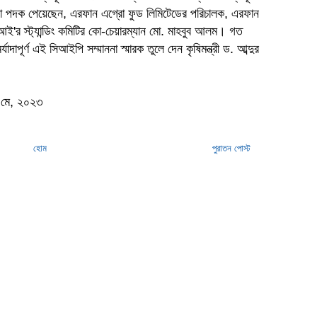
মাননা পদক পেয়েছেন, এরফান এগ্রো ফুড লিমিটেডের পরিচালক, এরফান
ই'র স্ট্যান্ডিং কমিটির কো-চেয়ারম্যান মো. মাহবুব আলম। গত
র্যাদাপূর্ণ এই সিআইপি সম্মাননা স্মারক তুলে দেন কৃষিমন্ত্রী ড. আব্দুর
৮ মে, ২০২৩
হোম
পুরাতন পোস্ট