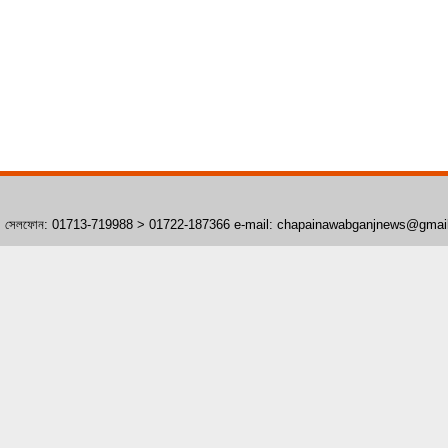
াঁপাইনবাবগঞ্জ। সেলফোন: 01713-719988 > 01722-187366 e-mail: chapainawabganjnews@gma