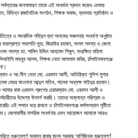
 সর্বস্তরের জনসাধারণ তাকে এই সংবর্ধনা প্রদান করেন৷ এসময়
ান, বিভিন্ন রাজনৈতিক সংগঠন, শিক্ষক সমাজ, ব্যবসায় প্রতিষ্ঠান ও
িত্বে ও সাংবাদিক শহিদুল হুদা অলকের সঞ্চলনায় সংবর্ধণা অনুষ্ঠান
 ভারপ্রাপ্ত সভাপতি মুহা. জিয়াউর রহমান, সংসদ সদস্য ও জেলা
ংসদ সদস্য ডা. শামিল উদ্দিন আহমেদ শিমুল, সংরক্ষিত মহিলা
ইপি মাহবুব আলম, শিক্ষক নেতা আসলাম কবির, চাঁপাইনবাবগঞ্জে
ুনা।
ম্যান ও আ.লীগ নেতা মো. এরফান আলী, অতিরিক্ত পুলিশ সুপার
াবেক মেয়র মাওলানা আব্দুল মতিন, সাবেক অধ্যক্ষ সাইদুর রহমান।
 আমার বাবা এরফান গ্রুপের চেয়ারম্যান মো. এরফান আলী ও
-কর্মচারীদের উদ্দেশ্য উৎসর্গ করছি। তাদের অক্লান্ত পরিশ্রম ও
ি৷ এই সম্মান ধরে রাখতে ও চাঁপাইনবাবগঞ্জে কর্মসংস্থান সৃষ্টিতে
করব। জেলাবাসীর নাগরিক সংবর্ধণার এমন আয়োজন আমাকে আরও
গরিতে গুরুত্বপূর্ণ অবদান রাখার জন্য সরকার ‘বাণিজ্যিক গুরুত্বপূর্ণ