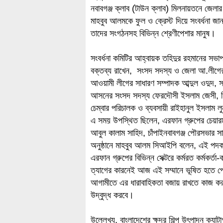
নবাবগঞ্জ ক্লাব (টাউন ক্লাব) মিলনায়তনে জেলার
মাহবুব আলমকে ফুল ও ক্রেস্ট দিয়ে সংবর্ধনা জান
তাদের সংগঠনসহ বিভিন্ন শ্রেণীপেশার মানুষ।
সংবর্ধনা কমিটির আহ্বায়ক তহিদুর রহমানের সভাপত
বক্তব্য রাখেন, সংসদ সদস্য ও জেলা আ.লীগের
আওয়ামী লীগের সাধারণ সম্পাদক আব্দুল ওদুদ, স
আসনের সংসদ সদস্য ফেরদৌসী ইসলাম জেসী, সিআ
চেম্বার পরিচালক ও ব্যবসায়ী রাইহানুল ইসলাম ল
এ সময় উপস্থিত ছিলেন, এরফান গ্রুপের চেয়ার
আবুল কালাম সাহিদ, চাঁপাইনবাবগঞ্জ পৌরসভার স
অনুষ্ঠানে মাহবুব আলম সিআইপি বলেন, এই পদক
এরফান গ্রুপের বিভিন্ন সেক্টরে কর্মরত কর্মকর্তা
ত্যাগের কারনেই আজ এই সম্মানে ভূষিত হতে পেরেছ
আগামীতে এর ধারাবাহিকতা বজায় রাখতে কাজ 
উদ্বুদ্ধ করবে।
উল্লেখ্য, বাংলাদেশের ক্ষুদ্র শিল্প উৎপাদন ক্যাটা