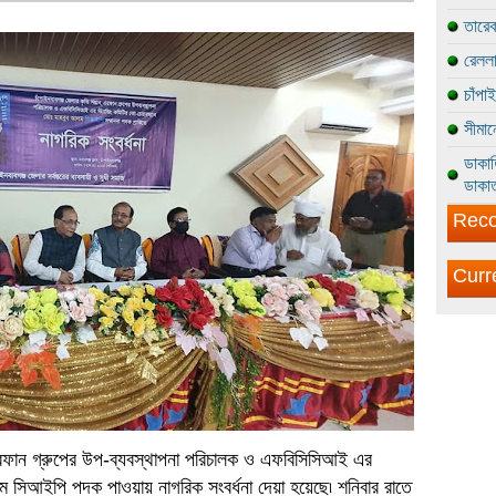
তারেক
রেললা
চাঁপা
সীমান
ডাকাত
ডাকাত
Reco
Curr
ঠান এরফান গ্রুপের উপ-ব্যবস্থাপনা পরিচালক ও এফবিসিসিআই এর
 আলম সিআইপি পদক পাওয়ায় নাগরিক সংবর্ধনা দেয়া হয়েছে৷ শনিবার রাতে