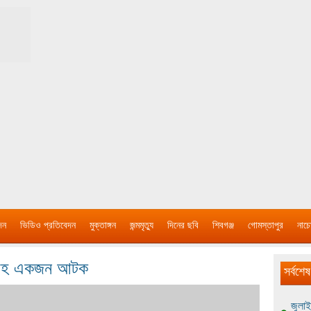
দন
ভিডিও প্রতিবেদন
মুক্তাঙ্গন
জন্মমৃত্যু
দিনের ছবি
শিবগঞ্জ
গোমস্তাপুর
নাচে
ইনসহ একজন আটক
সর্বশেষ
জুলাই