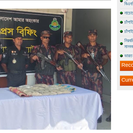
বিএন
নাচোল
চাঁপা
চাঁপা
নিরবচ
মানবব
ভারত 
Reco
Curr