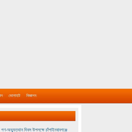
াল
ভোলাহাট
বিজ্ঞাপন
 গণ-অভ্যুত্থান দিবস উপলক্ষে চাঁপাইনবাবগঞ্জে