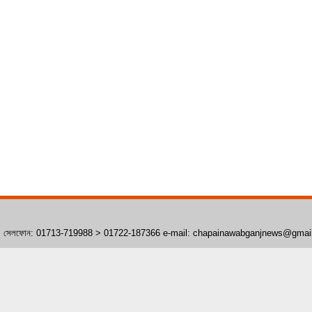
াঁপাইনবাবগঞ্জ। সেলফোন: 01713-719988 > 01722-187366 e-mail: chapainawabganjnews@gma