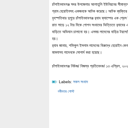
চাঁপাইনবাবগঞ্জ সদর উপজেলার আলাতুলি ইউনিয়নের সীমান্ত
গ্রাম হেরোইনসহ একজনকে আটক করেছে। আটক ব্যক্তির নাম
বৃহস্পতিবার দুপুরে চাঁপাইনবাবগঞ্জ র‌্যাব ক্যাম্পের এক প্র
রাত সাড়ে ১২ টার দিকে গোপন সংবাদের ভিত্তিতে র‌্যাবের 
বাড়িতে অভিযান চালানো হয়। এসময় লাদেনের বাড়ির টয়লেট
হয়।
র‌্যাব জানায়, শফিকুল ইসলাম লাদেনের বিরুদ্ধে হেরোইন কে
মামলাসহ লাদেনকে সোপার্দ করা হয়েছে।
চাঁপাইনবাবগঞ্জ নিউজ/ নিজস্ব প্রতিবেদক/ ১৩ এপ্রিল, ২০
Labels:
সকল সংবাদ
নবীনতর পোস্ট