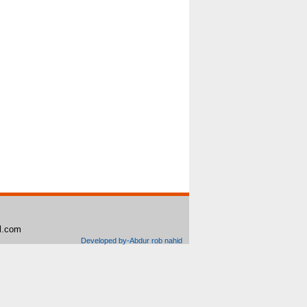
il.com
Developed by-Abdur rob nahid