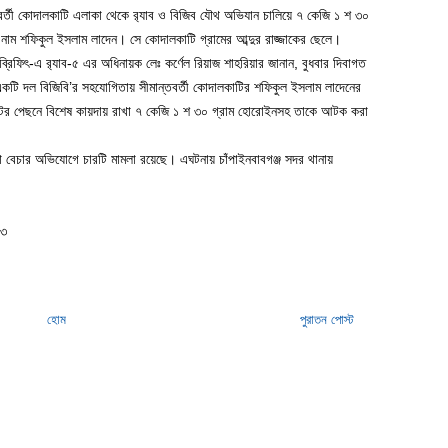
বর্তী কোদালকাটি এলাকা থেকে র‌্যাব ও বিজিব যৌথ অভিযান চালিয়ে ৭ কেজি ১ শ ৩০
 শফিকুল ইসলাম লাদেন। সে কোদালকাটি গ্রামের আব্দুর রাজ্জাকের ছেলে।
েস ব্রিফিৎ-এ র‌্যাব-৫ এর অধিনায়ক লেঃ কর্ণেল রিয়াজ শাহরিয়ার জানান, বুধবার দিবাগত
একটি দল বিজিবি’র সহযোগিতায় সীমান্তবর্তী কোদালকাটির শফিকুল ইসলাম লাদেনের
ের পেছনে বিশেষ কায়দায় রাখা ৭ কেজি ১ শ ৩০ গ্রাম হোরোইনসহ তাকে আটক করা
না বেচার অভিযোগে চারটি মামলা রয়েছে। এঘটনায় চাঁপাইনবাবগঞ্জ সদর থানায়
২৩
হোম
পুরাতন পোস্ট