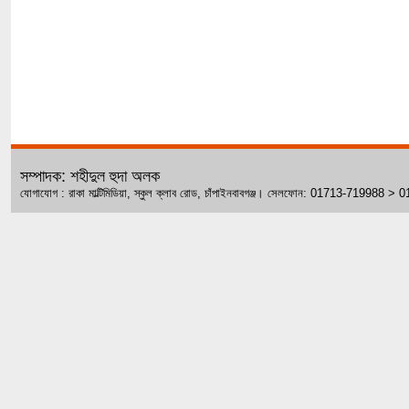
সম্পাদক: শহীদুল হুদা অলক
যোগাযোগ : রাকা মাল্টিমিডিয়া, স্কুল ক্লাব রোড, চাঁপাইনবাবগঞ্জ। সেলফোন: 01713-