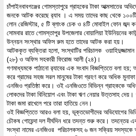
চাঁপাইনবাবগঞ্জের গোমস্তাপুরে গ্রাহকের টাকা আত্মসাতের 
জনকে আটক করেছে র‌্যাব । এ সময় তাদের কাছ থেকে ১০০টি 
লোন রেজিস্টার, ৫ টি ব্লাংক চেক ও ৪টি মোবাইল ফোন জব্দ 
সোমবার রাতে গোমস্তাপুর উপজেলার বোয়ালিয়া ইউনিয়নের কাউন্স
উন্নয়ন সংস্থার অফিস রুম হতে তাদের আটক করা হয়।
আটককৃত ব্যক্তিরা হলো, সংস্থাটির পরিচালক ওয়াহিদুজ্জামান 
(২৮) ও অফিস সহকারী ফিরোজ আলী (২৪)।
গণমাধ্যমকে পাঠানো র‌্যাবের এক সংবাদ বিজ্ঞপ্তিতে বলা হয়; আ
করে গ্রামের সহজ সরল মানুষের টাকা গ্রহণ করে অধিক মুনাফা
এনজিও প্রতিষ্ঠা করে। ওই এনজিওতে বিভিন্ন গ্রাহককে অধি
লোকদের টাকা বিনিয়োগ এবং টাকা ঋণ নেয়ার উত্তসাহ দেয়।
টাকা জমা রাখেলে পরে তারা হাতিয়ে নেন।
ওই বিজ্ঞপ্তিতে আরও বলা হয়, ভূক্তভোগীদের অভিযোগের ভিত্তিত
চৌকষ গোয়েন্দা দল দীর্ঘদিন ধরে তদন্ত শুরু করে। তদন্তের এক 
সংস্থা নামের এনজিওর পরিচালকসহ ৬ জন সক্রিয় সদস্যক