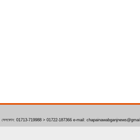
াঁপাইনবাবগঞ্জ। সেলফোন: 01713-719988 > 01722-187366 e-mail: chapainawabganjnews@gma