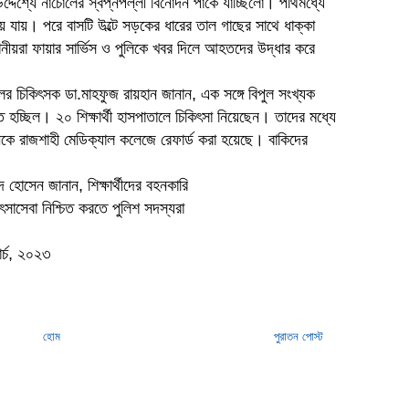
 উদ্দেশ্যে নাচোলের স্বপ্নপল্লী বিনোদন পার্কে যাচ্ছিলো। পথিমধ্যে
ে যায়। পরে বাসটি উল্টে সড়কের ধারের তাল গাছের সাথে ধাক্কা
ানীয়রা ফায়ার সার্ভিস ও পুলিকে খবর দিলে আহতদের উদ্ধার করে
ালের চিকিৎসক ডা.মাহফুজ রায়হান জানান, এক সঙ্গে বিপুল সংখ্যক
 হচ্ছিল। ২০ শিক্ষার্থী হাসপাতালে চিকিৎসা নিয়েছেন। তাদের মধ্যে
ে রাজশাহী মেডিক্যাল কলেজে রেফার্ড করা হয়েছে। বাকিদের
 হোসেন জানান, শিক্ষার্থীদের বহনকারি
িৎসাসেবা নিশ্চিত করতে পুলিশ সদস্যরা
ার্চ, ২০২৩
হোম
পুরাতন পোস্ট