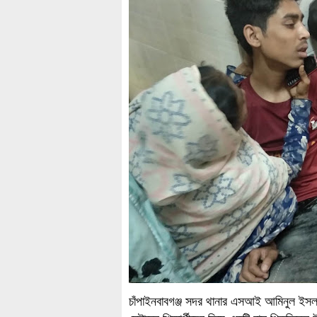
চাঁপাইনবাবগঞ্জ সদর থানার এসআই আমিনুল ইসল