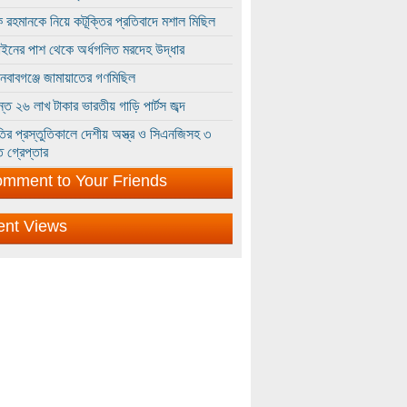
 রহমানকে নিয়ে কটূক্তির প্রতিবাদে মশাল মিছিল
ইনের পাশ থেকে অর্ধগলিত মরদেহ উদ্ধার
ইনবাবগঞ্জে জামায়াতের গণমিছিল
্তে ২৬ লাখ টাকার ভারতীয় গাড়ি পার্টস জব্দ
ির প্রস্তুতিকালে দেশীয় অস্ত্র ও সিএনজিসহ ৩
 গ্রেপ্তার
mment to Your Friends
ent Views