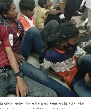
াম জানান, সকালে শিবগঞ্জ উপজেলার দাদনচকের জিনিয়াস কোচিং