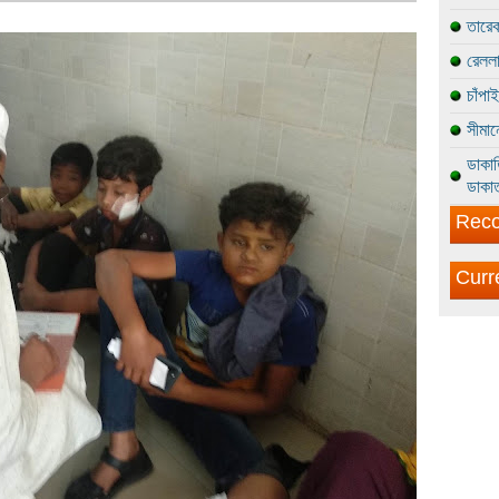
তারেক
রেললা
চাঁপা
সীমান
ডাকাত
ডাকাত
Reco
Curr