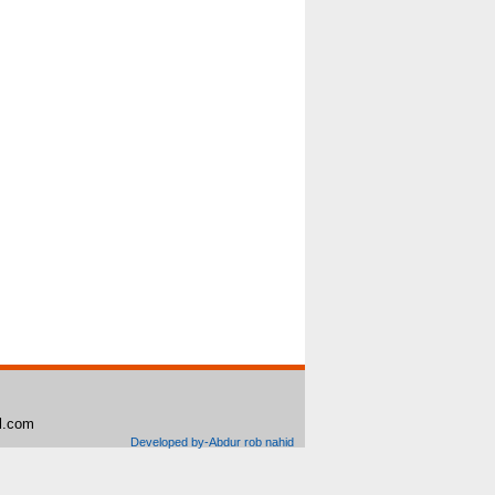
il.com
Developed by-Abdur rob nahid