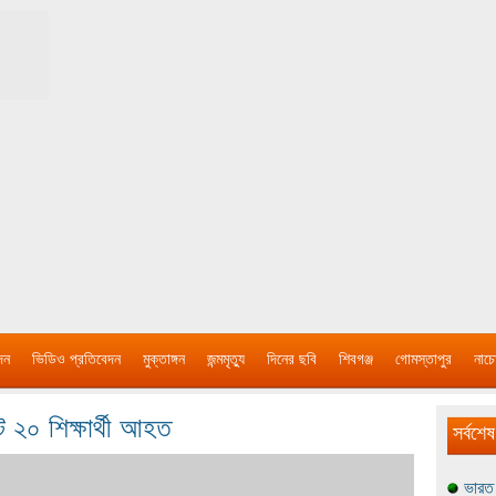
দন
ভিডিও প্রতিবেদন
মুক্তাঙ্গন
জন্মমৃত্যু
দিনের ছবি
শিবগঞ্জ
গোমস্তাপুর
নাচে
টে ২০ শিক্ষার্থী আহত
সর্বশেষ
ভারত 