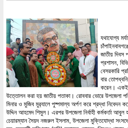
যথাযোগ্য মর্যা
চাঁপাইনবাবগঞ্
জাতীয় দিবস 
প্রশাসন, বিভ
বেসরকারি প্রত
বার তোপধ্বনি
করেন। একই স
উত্তোলন করা হয় জাতীয় পতাকা। রোববার ভোরে উপজেলা পরি
মিনার ও মুজিব মুর‌্যালে পুষ্পমাল্য অর্পণ করে শ্রদ্ধা নিবেদন
উদ্দিন আহমেদ শিমুল। এরপর উপজেলা নির্বাহী কর্মকর্তা আবুল
চেয়ারম্যান সৈয়দ নজরুল ইসলাম, উপজেলা মুক্তিযোদ্ধা সংসদে