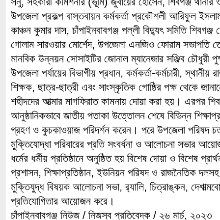
সনু, সহকারী কমিশনার (ভূমি) জুবায়ের হোসেন, শিবগঞ্জ থানার 
উপজেলা প্রকল্প বাস্তবায়ন কর্মকর্তা প্রকৌশলী আরিফুল ইসলাম
কাঞ্চন কুমার দাস, চাঁপাইনবাবগঞ্জ পল্লী বিদ্যুৎ সমিতি শিবগ
গোলাম সারওয়ার মোর্শেদ, উপজেলা এনজিও ফোরাম সভাপতি তো
মানবিক উন্নয়ন সোসাইটির জোনাল ম্যানেজার সঞ্জিব চৌধুরী পু
উপজেলা পর্যায়ের বিভাগীয় প্রধান, কর্মকর্তা-কর্মচারী, স্থানীয় র
শিক্ষক, ছাত্র-ছাত্রী এবং সাংস্কৃতিক গোষ্ঠির পক্ষ থেকে জান
শহীদদের আত্মার মাগফিরাত কামনায় দোয়া করা হয়। এরপর শিবগঞ
আনুষ্ঠানিকভাবে জাতীয় পতাকা উত্তোলন শেষে বিভিন্ন শিক্ষাপ্
গ্রহণ ও কুচকাওয়াজ পরিদর্শন করেন। পরে উপজেলা পরিষদ চত্ব
মুক্তিযোদ্ধা পরিবারের প্রতি সংবর্ধনা ও আলোচনা সভার আয়
ধর্মের ধর্মীয় প্রতিষ্ঠানে অনুষ্ঠিত হয় বিশেষ দোয়া ও বিশেষ প্র
প্রশাসন, শিক্ষাপ্রতিষ্ঠান, ইউনিয়ন পরিষদ ও রাজনৈতিক দল
মুক্তিযুদ্ধ বিষয়ক আলোচনা সভা, র‌্যালি, চিত্রাঙ্কন, দেশাত্
প্রতিযোগিতার আয়োজন করে।
চাঁপাইনবাবগঞ্জ নিউজ / নিজস্ব প্রতিবেদক / ২৬ মার্চ, ২০২৩