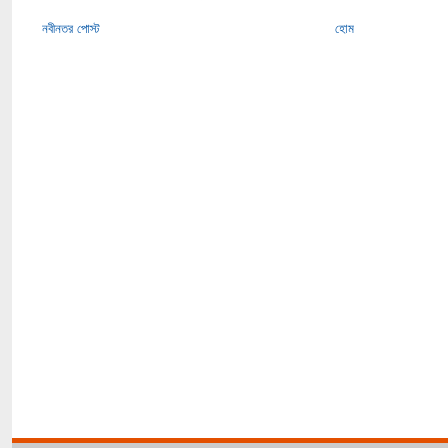
নবীনতর পোস্ট
হোম