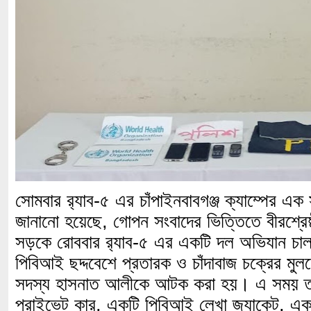
সোমবার র‌্যাব-৫ এর চাঁপাইনবাবগঞ্জ ক্যাম্পের এক 
জানানো হয়েছে, গোপন সংবাদের ভিত্তিতে বীরশ্রেষ্ঠ
সড়কে রোববার র‌্যাব-৫ এর একটি দল অভিযান চা
পিবিআই ছদ্দবেশে প্রতারক ও চাঁদাবাজ চক্রের মুল
সদস্য হাসনাত আলীকে আটক করা হয়। এ সময় ত
প্রাইভেট কার, একটি পিবিআই লেখা জ্যাকেট, একট