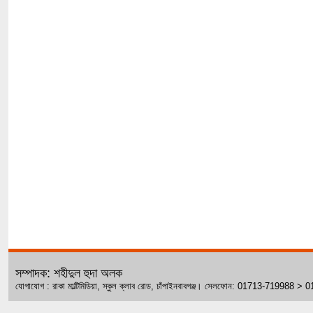
সম্পাদক: শহীদুল হুদা অলক
যোগাযোগ : রাকা মাল্টিমিডিয়া, স্কুল ক্লাব রোড, চাঁপাইনবাবগঞ্জ। সেলফোন: 01713-