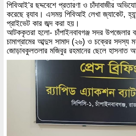
পিবিআই’র ছদ্দবেশে প্রতারণা ও চাঁদাবাজীর অভি
করেছে র‌্যাব। এসময় পিবিআই লেখা জ্যাকেট, হ্য
প্রাইভেট কার জব্দ করা হয়।
আটককৃতরা হলো- চাঁপাইনবাবগঞ্জ সদর উপজেলার ব
চামাগ্রামের আব্দুস সামাদ (২৬) ও চক্রের সদস্য 
জোড়াবকুলতলার মজিবুর রহমানের ছেলে হাসনাত 