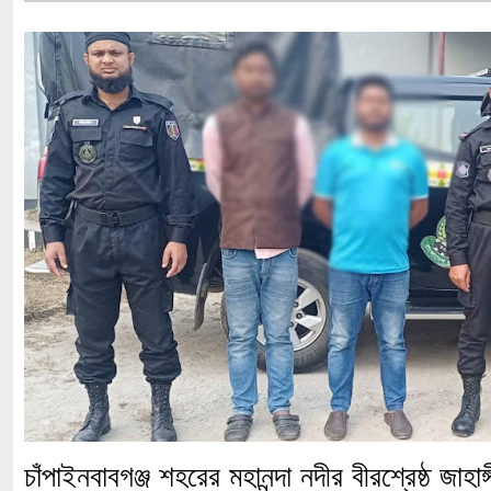
চাঁপাইনবাবগঞ্জ শহরের মহানন্দা নদীর বীরশ্রেষ্ঠ জাহ