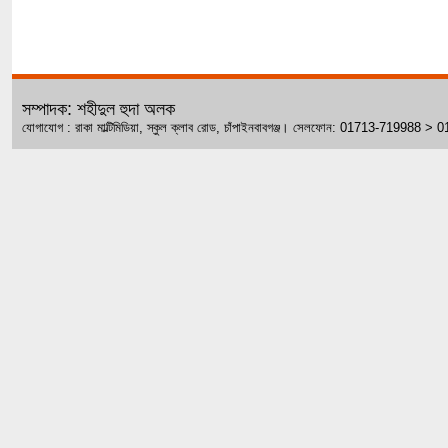
সম্পাদক: শহীদুল হুদা অলক
যোগাযোগ : রাকা মাল্টিমিডিয়া, স্কুল ক্লাব রোড, চাঁপাইনবাবগঞ্জ। সেলফোন: 01713-