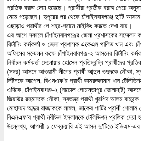
প্রতিক বরাদ্দ দেয়া হয়েছে। প্রার্থীরা প্রতীক বরাদ্দ পেয়ে অনুসা
নেমে পড়েছেন। দুপুরের পর থেকে চাঁপাইনবাবগঞ্জে দু’টি আসনে
এছাড়াও প্রার্থীর পে শহর-গ্রামে মাইকিং করতে দেখা যায়।
এর আগে সকালে চাঁপাইনবাবগঞ্জের জেলা প্রশাসকের সম্মেলন ক
রির্টানিং কর্মকর্তা ও জেলা প্রশাসক একেএম গালিভ খান এবং চাঁপ
অফিসের সম্মেলন কক্ষে চাঁপাইনবাবগঞ্জ-২ আসনের রির্টানিং কর্ম
নির্বাচন কর্মকর্তা দেলোয়ার হোসেন প্রতিদ্বন্দ্বি প্রার্থীদের প্র
(সদর) আসনে আওয়ামী লীগের প্রার্থী আব্দুল ওদুদকে নৌকা, স্বতন
লিটনকে আপেল, বিএনএফ’র প্রার্থী কামরুজ্জামান খান টেলিভি
এদিকে, চাঁপাইনবাগঞ্জ-২ (নাচোল গোমস্তাপুর ভোলাহাট) আসনে 
জিয়াউর রহমানকে নৌকা, স্বতন্ত্র প্রার্থী খুরশিদ আলম বাচ্চুকে মা
মোহাম্মদ আব্দুর রাজ্জাককে লাঙ্গল, জাকের পার্টির প্রার্থী গো
বিএনএফ’র প্রার্থী নবীউল ইসলামকে টেলিভিশন প্রতিক দেয়া
উল্লেখ্য, আগমাী ১ ফেব্রুয়ারি এই আসন দু’টিতে ইভিএম-এর