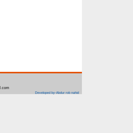
il.com
Developed by-Abdur rob nahid