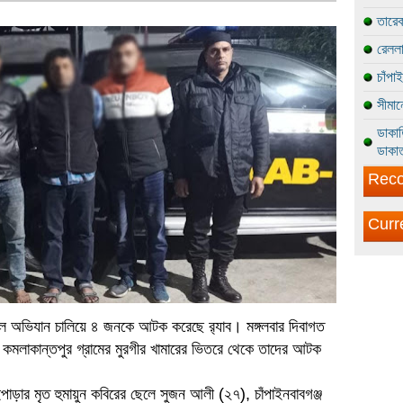
তারেক
রেললা
চাঁপা
সীমান
ডাকাত
ডাকাত
Reco
Curr
িকালে অভিযান চালিয়ে ৪ জনকে আটক করেছে র‌্যাব। মঙ্গলবার দিবাগত
 কমলাকান্তপুর গ্রামের মুরগীর খামারের ভিতরে থেকে তাদের আটক
াড়ার মৃত হুমায়ুন কবিরের ছেলে সুজন আলী (২৭), চাঁপাইনবাবগঞ্জ