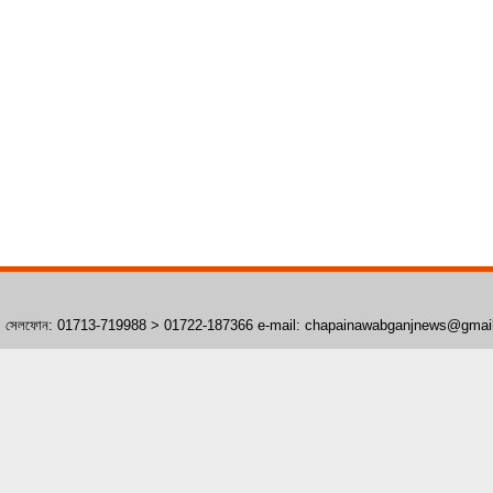
াঁপাইনবাবগঞ্জ। সেলফোন: 01713-719988 > 01722-187366 e-mail: chapainawabganjnews@gma