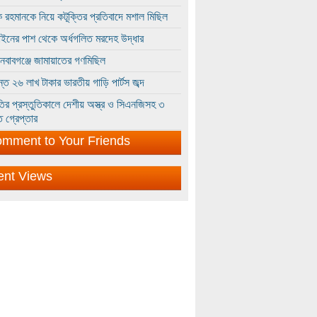
 রহমানকে নিয়ে কটূক্তির প্রতিবাদে মশাল মিছিল
ইনের পাশ থেকে অর্ধগলিত মরদেহ উদ্ধার
ইনবাবগঞ্জে জামায়াতের গণমিছিল
্তে ২৬ লাখ টাকার ভারতীয় গাড়ি পার্টস জব্দ
ির প্রস্তুতিকালে দেশীয় অস্ত্র ও সিএনজিসহ ৩
 গ্রেপ্তার
mment to Your Friends
ent Views