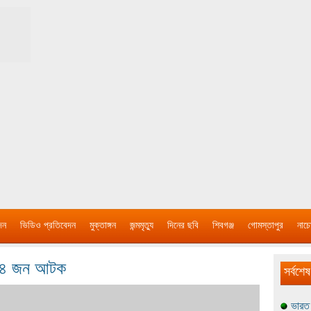
দন
ভিডিও প্রতিবেদন
মুক্তাঙ্গন
জন্মমৃত্যু
দিনের ছবি
শিবগঞ্জ
গোমস্তাপুর
নাচে
লে ৪ জন আটক
সর্বশেষ
ভারত 