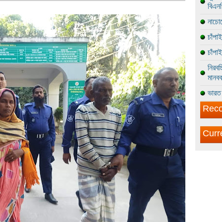
বিএন
নাচোল
চাঁপা
চাঁপা
নিরবচ
মানবব
ভারত 
Reco
Curr