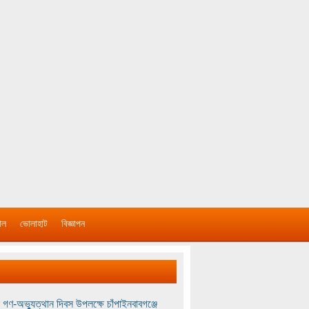
াল
ভোলাহাট
বিজ্ঞাপন
 গণ-অভ্যুত্থান দিবস উপলক্ষে চাঁপাইনবাবগঞ্জে