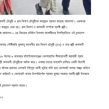
কলাবতী চৌধুরী ও রাম বিলাশ চৌধুরীকে কারাদন্ড প্রদান করেছে আদালত। এরমধ্যে
াদন্ড দেয়া হয়। রাম বিলাশ ও কলাবতী সর্ম্পকে স্বামী স্ত্রী।
রা জজ আদালত-১ এর বিচারক রবিউল ইসলাম আসামীদের উপস্থিতিতে এই দন্ডাদেশ
র থানার গৌমীমারি ধুমবালু কলোনীর রাম বিলাশ চৌধুরী (৫৯) ও তার স্ত্রী কলাবতী
 সালের ৬ নভেম্বর চাঁপাইনবাবগঞ্জের ভোলাহাটের সীমান্তবর্তী ময়ামারী গ্রাম
স্ত্রী কলাবতী চৌধুরীকে আটক করে। এসময় তাদের তল্লাশি চালিয়ে একটি বিদেশী
। এ ঘটনায় র‌্যাবের এসআই ইউসুফ আলী ভুইয়া বাদি হয়ে ভোলাহাট থানায় অস্ত্র আইনে
র্মকর্তা ও ভোলাহাট থানার উপপরিদর্শক শ্যামল কুমার সরকার স্বামী-স্ত্রী উভয়কে
এই দন্ডাদেশ প্রদান করেন।
০২২