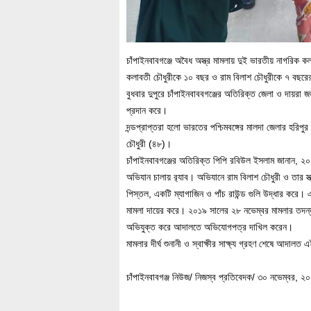
চাঁপাইনবাবগঞ্জে অবৈধ অস্ত্র মামলায় দুই ভারতীয় নাগরিক 
কলাবতী চৌধুরীকে ১০ বছর ও রাম বিলাশ চৌধুরীকে ৭ বছরের কর
বুধবার দুপুরে চাঁপাইনবাববগঞ্জের অতিরিক্ত জেলা ও দায়
প্রদান করে।
দন্ডপ্রাপ্তরা হলো ভারতের পশ্চিমবঙ্গের মালদা জেলার হরিপু
চৌধুরী (৪৮)।
চাঁপাইনবাবগঞ্জের অতিরিক্ত পিপি রবিউল ইসলাম জানান, ২০১৯
অভিযান চালায় র‌্যাব। অভিযানে রাম বিলাশ চৌধুরী ও তার 
পিস্তল, একটি ম্যাগাজিন ও পাঁচ রাউন্ড গুলি উদ্ধার করে
মামলা দায়ের করে। ২০১৯ সালের ২৮ নভেম্বর মামলার তদন্ত ক
অভিযুক্ত করে আদালতে অভিযোগপত্র দাখিল করেন।
মামলার দীর্ঘ শুনানী ও স্বাক্ষীর সাক্ষ্য গ্রহণ শেষে আদালত 
চাঁপাইনবাবগঞ্জ নিউজ/ নিজস্ব প্রতিবেদক/ ৩০ নভেম্বর, ২