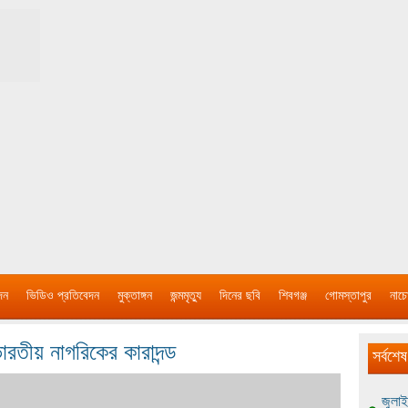
দন
ভিডিও প্রতিবেদন
মুক্তাঙ্গন
জন্মমৃত্যু
দিনের ছবি
শিবগঞ্জ
গোমস্তাপুর
নাচে
 ভারতীয় নাগরিকের কারাদন্ড
সর্বশেষ
জুলাই