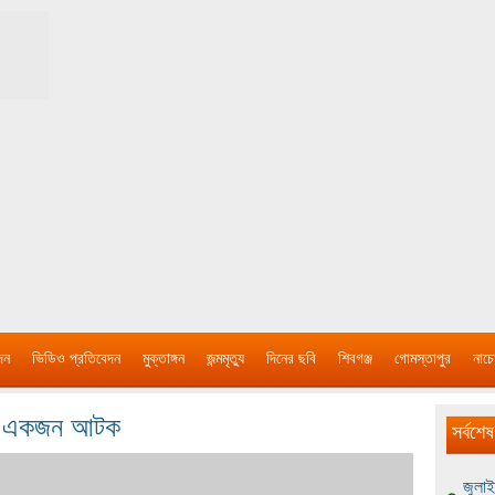
দন
ভিডিও প্রতিবেদন
মুক্তাঙ্গন
জন্মমৃত্যু
দিনের ছবি
শিবগঞ্জ
গোমস্তাপুর
নাচে
াসহ একজন আটক
সর্বশেষ
জুলাই