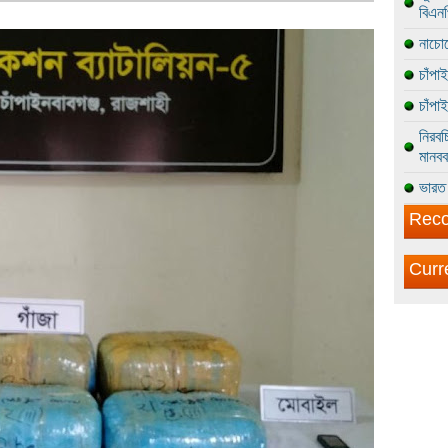
বিএন
নাচোল
চাঁপা
চাঁপা
নিরবচ
মানবব
ভারত 
Reco
Curr