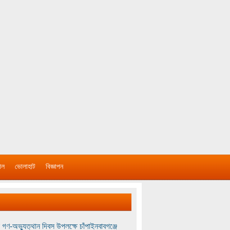
াল
ভোলাহাট
বিজ্ঞাপন
 গণ-অভ্যুত্থান দিবস উপলক্ষে চাঁপাইনবাবগঞ্জে