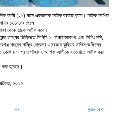
সহ আশিক আলী (২২) নামে একজনকে আটক করেছে র‌্যাব। আটক আশিক
আনোয়ার হোসেনের ছেলে।
 এলাকা থেকে তাকে আটক করে।
য়েন্দা তথ্যের ভিত্তিতে সিপিসি-১, চাঁপাইনবাবগঞ্জ এবং সিপিএসসি,
াবগঞ্জ শহরের শান্তি মোড়স্থ এজেআর কুরিয়ার সার্ভিস অফিসের
০ কেজি ৮শ’ গ্রাম গাঁজাসহ আশিক আলীকে হাতেনাতে আটক করা
লা করা হয়েছে।
অক্টোবর, ২০২২
হোম
পুরাতন পোস্ট