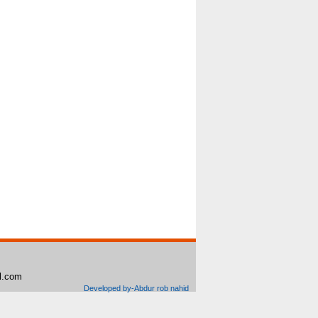
il.com
Developed by-Abdur rob nahid