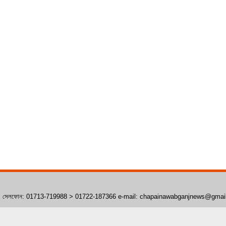
াঁপাইনবাবগঞ্জ। সেলফোন: 01713-719988 > 01722-187366 e-mail: chapainawabganjnews@gma