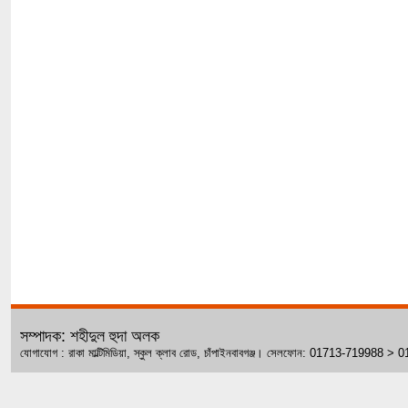
সম্পাদক: শহীদুল হুদা অলক
যোগাযোগ : রাকা মাল্টিমিডিয়া, স্কুল ক্লাব রোড, চাঁপাইনবাবগঞ্জ। সেলফোন: 01713-