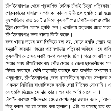
চাঁপাইনবাবগঞ্জ থেকে প্রকাশিত ‘দৈনিক চাঁপাই চিত্র’ পত্রিকার 
প্রেসকাবের সাধারণ সম্পাদক কামাল উদ্দীনকে হুমকি দেয়া হয়
বৃহস্পতিবার রাত ১০ টার দিকে কৃষকলীগের চাঁপাইনবাবগঞ্জ পৌ
টুটুল মোবাইল ফোনে হুমকি দেন। এঘটনায় শুক্রবার রাতে সাংবা
চাঁপাইনবাবগঞ্জ সদর থানায় জিডি করেন।
সদর থানায় দায়ের করা জিডিতে বলা হয়, ফোনে হুমকি দেয়ার আগ
সন্ত্রাসী কায়দায় শহরের পাঠানপাড়ায় পত্রিকা অফিসে এসে গ
কৃষকলীগ নেতাসহ সবাই মদ্দপ অবস্থায় ছিল। পরে মোবাইল ফ
দেয়ার সময় চাঁপাইনবাবগঞ্জ পৌর মেয়র ও জেলা ছাত্রলীগের সাধ
নিউজ করেছেন, বেশি বাড়াবাড়ি করছেন বলে অশ্লীল-অশ্রাব্য
এব্যাপারে, চাঁপাইনবাবগঞ্জ জেলা ছাত্রলীগের সাধারণ সম্পাদক
'একজন সিনিয়ির সাংবাদিককে হুমকি দেয়া রীতিমত নোংরামি
যে হুমকি দিয়েছে সে দায় তার। ওর দায় আমি নেবো না'।
চাঁপাইনবাবগঞ্জ পৌরসভার মেয়র মোখলেসুর রহমান বলেন, 'আন
কিছু বললে তো তা আমার বলা হলোনা। এটা যে বলেছে তার ব্য