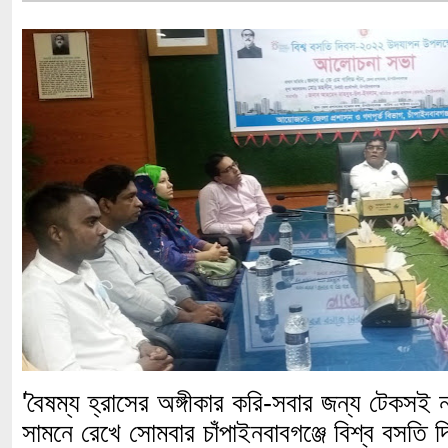
'বৈষম্য হ্রাসের অঙ্গীকার করি-সবার জন্য টেকসই 
সামনে রেখে সোমবার চাঁপাইনবাবগঞ্জে বিশ্ব বসতি