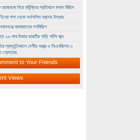
 রহমানকে নিয়ে কটূক্তির প্রতিবাদে মশাল মিছিল
ইনের পাশ থেকে অর্ধগলিত মরদেহ উদ্ধার
ইনবাবগঞ্জে জামায়াতের গণমিছিল
্তে ২৬ লাখ টাকার ভারতীয় গাড়ি পার্টস জব্দ
ির প্রস্তুতিকালে দেশীয় অস্ত্র ও সিএনজিসহ ৩
 গ্রেপ্তার
mment to Your Friends
ent Views