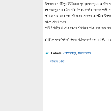
উপজেলার পার্বতীপুর ইউনিয়নের পূর্ব ব্রাহ্মন গ্রামে এ ঘটন
গোমস্তাপুর থানার উপ-পরিদর্শক (এসআই) আহম্মদ আলী সরদ
পানিতে পড়ে যায়। পরে পরিবারের লোকজন ছেলেটিকে উদ্ধার ক
তাকে ঘোষণা করেন।
আইনি প্রক্রিয়া শেষে মরদেহ পরিবারের কাছে হস্তান্তর
চাঁপাইনবাবগঞ্জ নিউজ/ নিজস্ব প্রতিবেদক/ ০৮ আগস্ট, ২০
Labels:
গোমস্তাপুর
,
সকল সংবাদ
নবীনতর পোস্ট