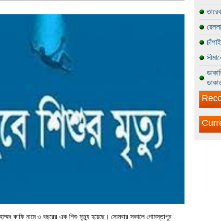
তারেক
রেললা
চাঁপা
সীমান
ডাকাত
ডাকাত
Reco
Curr
োহাম্মদ কাফি নামে ৩ বছরের এক শিশু মৃত্যু হয়েছে। সোমবার সকালে গোমস্তাপুর