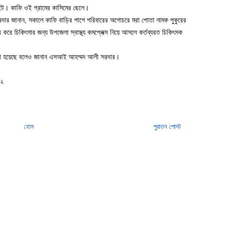
া ঘটে। কাফি ওই গ্রামের কাসিমের ছেলে।
ার জানান, সকালে কাফি বাড়ির পাশে পরিবারের অগোচরে মরা পোতা নামক পুকুরের
রে চিকিৎসার জন্য উপজেলা স্বাস্থ্য কমপ্লেক্স নিয়ে আসলে কর্তব্যরত চিকিৎসক
 করা হয়েছে বলেও জানান এসআই আহম্মদ আলী সরদার।
২২
হোম
পুরাতন পোস্ট