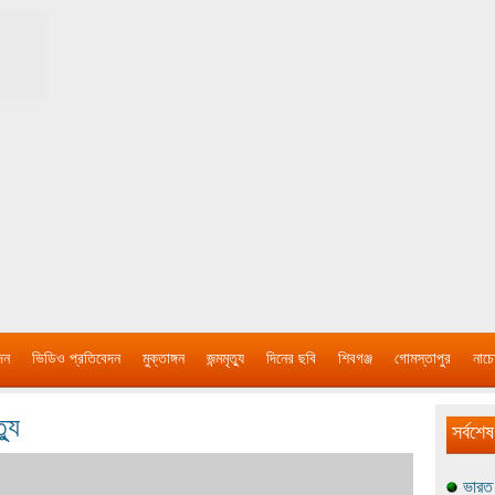
দন
ভিডিও প্রতিবেদন
মুক্তাঙ্গন
জন্মমৃত্যু
দিনের ছবি
শিবগঞ্জ
গোমস্তাপুর
নাচে
্যু
সর্বশেষ
ভারত 