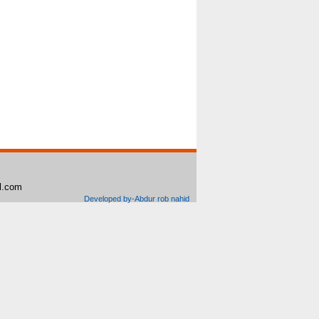
il.com
Developed by-Abdur rob nahid