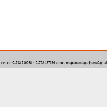
াঁপাইনবাবগঞ্জ। সেলফোন: 01713-719988 > 01722-187366 e-mail: chapainawabganjnews@gma