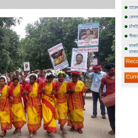
তারেক
রেললা
চাঁপা
সীমান
ডাকাত
ডাকাত
Reco
Curr