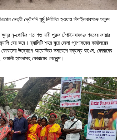
ওতাল নেত্রী দ্রৌপদি মুর্মু নির্বাচিত হওয়ায় চাঁপাইনবাবগঞ্জে আনন্দ
 ক্ষুদ্র নৃ-গোষ্ঠির শত শত নারী পুরুষ চাঁপাইনবাবগঞ্জ শহরের ফায়ার
যালি বের করে। র‌্যালিটি শহর ঘুরে জেলা প্রশাসকের কার্যালয়ের
ী ফোরামের উদ্যোগে আয়োজিত সমাবেশে বক্তব্য রাখেন, ফোরামের
ু, রুমালী হাসদাসহ ফোরামের নেতৃবৃন্দ।