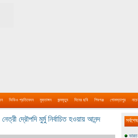
দন
ভিডিও প্রতিবেদন
মুক্তাঙ্গন
জন্মমৃত্যু
দিনের ছবি
শিবগঞ্জ
গোমস্তাপুর
নাচে
েত্রী দ্রৌপদি মুর্মু নির্বাচিত হওয়ায় আনন্দ
সর্বশেষ
ভারত 