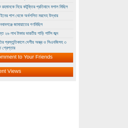
 রহমানকে নিয়ে কটূক্তির প্রতিবাদে মশাল মিছিল
ইনের পাশ থেকে অর্ধগলিত মরদেহ উদ্ধার
ইনবাবগঞ্জে জামায়াতের গণমিছিল
্তে ২৬ লাখ টাকার ভারতীয় গাড়ি পার্টস জব্দ
ির প্রস্তুতিকালে দেশীয় অস্ত্র ও সিএনজিসহ ৩
 গ্রেপ্তার
mment to Your Friends
ent Views