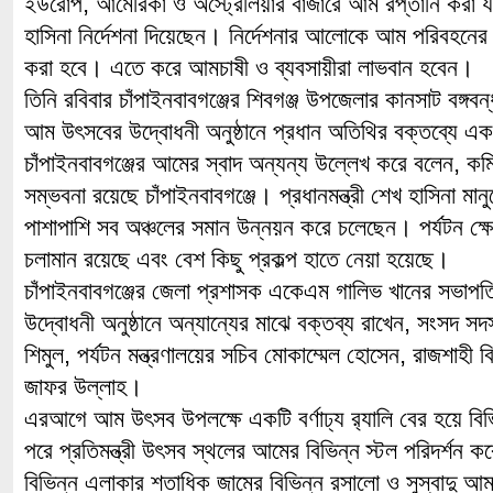
ইউরোপ, আমেরিকা ও অস্ট্রেলিয়ার বাজারে আম রপ্তানি করা যায় 
হাসিনা নির্দেশনা দিয়েছেন। নির্দেশনার আলোকে আম পরিবহনের ক্
করা হবে। এতে করে আমচাষী ও ব্যবসায়ীরা লাভবান হবেন।
তিনি রবিবার চাঁপাইনবাবগঞ্জের শিবগঞ্জ উপজেলার কানসাট বঙ্গবন
আম উৎসবের উদ্বোধনী অনুষ্ঠানে প্রধান অতিথির বক্তব্যে এ
চাঁপাইনবাবগঞ্জের আমের স্বাদ অন্যন্য উল্লেখ করে বলেন, কম
সম্ভবনা রয়েছে চাঁপাইনবাবগঞ্জে। প্রধানমন্ত্রী শেখ হাসিনা মা
পাশাপাশি সব অঞ্চলের সমান উন্নয়ন করে চলেছেন। পর্যটন ক্ষেত
চলামান রয়েছে এবং বেশ কিছু প্রকল্প হাতে নেয়া হয়েছে।
চাঁপাইনবাবগঞ্জের জেলা প্রশাসক একেএম গালিভ খানের সভাপতি
উদ্বোধনী অনুষ্ঠানে অন্যান্যের মাঝে বক্তব্য রাখেন, সংসদ সদস
শিমুল, পর্যটন মন্ত্রণালয়ের সচিব মোকাম্মেল হোসেন, রাজশাহ
জাফর উল্লাহ।
এরআগে আম উৎসব উপলক্ষে একটি বর্ণাঢ্য র‌্যালি বের হয়ে বিভ
পরে প্রতিমন্ত্রী উৎসব স্থলের আমের বিভিন্ন স্টল পরিদর্শন ক
বিভিন্ন এলাকার শতাধিক জামের বিভিন্ন রসালো ও সুস্বাদু আম