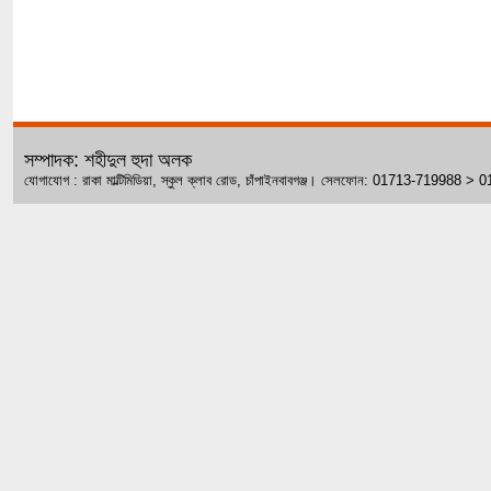
সম্পাদক: শহীদুল হুদা অলক
যোগাযোগ : রাকা মাল্টিমিডিয়া, স্কুল ক্লাব রোড, চাঁপাইনবাবগঞ্জ। সেলফোন: 01713-