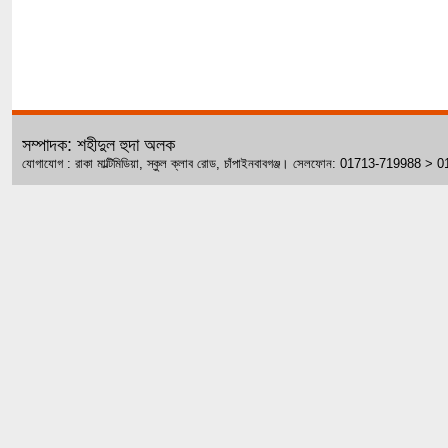
সম্পাদক: শহীদুল হুদা অলক
যোগাযোগ : রাকা মাল্টিমিডিয়া, স্কুল ক্লাব রোড, চাঁপাইনবাবগঞ্জ। সেলফোন: 01713-