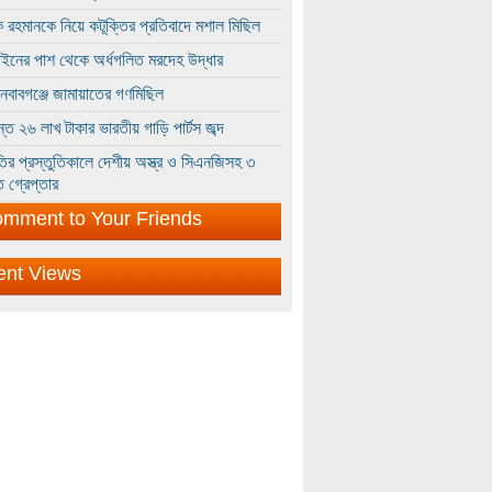
 রহমানকে নিয়ে কটূক্তির প্রতিবাদে মশাল মিছিল
ইনের পাশ থেকে অর্ধগলিত মরদেহ উদ্ধার
ইনবাবগঞ্জে জামায়াতের গণমিছিল
্তে ২৬ লাখ টাকার ভারতীয় গাড়ি পার্টস জব্দ
ির প্রস্তুতিকালে দেশীয় অস্ত্র ও সিএনজিসহ ৩
 গ্রেপ্তার
mment to Your Friends
ent Views