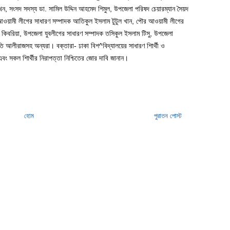
খেন, সংসদ সদস্য ডা. সামিল উদ্দিন আহমেদ শিমুল, উপজেলা পরিষদ চেয়ারম্যান সৈয়দ
ওয়ামী লীগের সাধারণ সম্পাদক আতিকুল ইসলাম টুটুল খান, পৌর আওয়ামী লীগের
ম কিবরিয়া, উপজেলা যুবলীগের সাধারণ সম্পাদক তসিকুল ইসলাম টিসু, উপজেলা
 আলীরাজসহ অন্যরা। বক্তারা- ঢাকা বিশ^বিদ্যালয়ের সাধারণ শিার্থী ও
ং সকল শিার্থীর নিরাপত্তা নিশ্চিতের জোর দাবি জানান।
হোম
পুরাতন পোস্ট