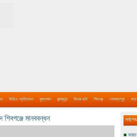
দন
ভিডিও প্রতিবেদন
মুক্তাঙ্গন
জন্মমৃত্যু
দিনের ছবি
শিবগঞ্জ
গোমস্তাপুর
নাচে
 শিবগঞ্জে মানববন্ধন
সর্বশেষ
ভারত 