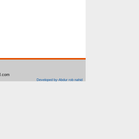
il.com
Developed by-Abdur rob nahid