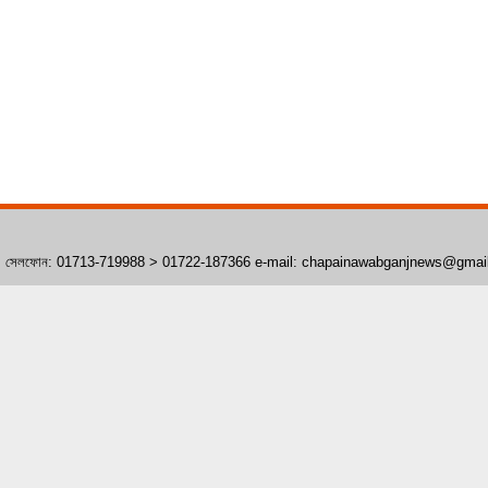
াঁপাইনবাবগঞ্জ। সেলফোন: 01713-719988 > 01722-187366 e-mail: chapainawabganjnews@gma