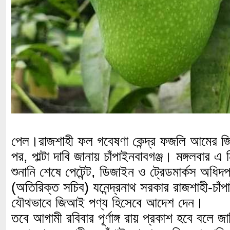
পেল।
রাজশাহী ফল গবেষণা কেন্দ্র ফজলি আমের জিআ
পর, পাল্টা দাবি জানায় চাঁপাইনবাবগঞ্জ। মঙ্গলবার এ
শুনানি শেষে পেটেন্ট, ডিজাইন ও ট্রেডমার্কস অধিদপ্
(অতিরিক্ত সচিব) যনেন্দ্রনাথ সরকার রাজশাহী-চাঁ
যৌথভাবে জিআই পণ্য হিসেবে আদেশ দেন।
তবে আগামী রবিবার পূর্ণাঙ্গ রায় প্রকাশ হবে বলে 