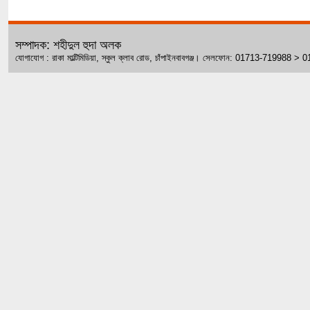
সম্পাদক: শহীদুল হুদা অলক
যোগাযোগ : রাকা মাল্টিমিডিয়া, স্কুল ক্লাব রোড, চাঁপাইনবাবগঞ্জ। সেলফোন: 01713-