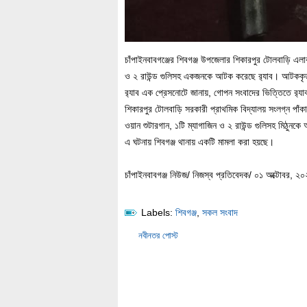
চাঁপাইনবাবগঞ্জের শিবগঞ্জ উপজেলার শিকারপুর টোলবাড়ি এলাক
ও ২ রাউন্ড গুলিসহ একজনকে আটক করেছে র‌্যাব। আটককৃত ব
র‌্যাব এক প্রেসনোটে জানায়, গোপন সংবাদের ভিত্তিতে র‌্য
শিকারপুর টোলবাড়ি সরকারী প্রাথমিক বিদ্যালয় সংলগ্ন পাঁকা
ওয়ান শুটারগান, ১টি ম্যাগাজিন ও ২ রাউন্ড গুলিসহ মিঠুন
এ ঘটনায় শিবগঞ্জ থানায় একটি মামলা করা হয়ছে।
চাঁপাইনবাবগঞ্জ নিউজ/ নিজস্ব প্রতিবেদক/ ০১ অক্টোবর, ২০
Labels:
শিবগঞ্জ
,
সকল সংবাদ
নবীনতর পোস্ট