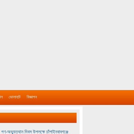
াল
ভোলাহাট
বিজ্ঞাপন
 গণ-অভ্যুত্থান দিবস উপলক্ষে চাঁপাইনবাবগঞ্জে