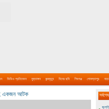
দন
ভিডিও প্রতিবেদন
মুক্তাঙ্গন
জন্মমৃত্যু
দিনের ছবি
শিবগঞ্জ
গোমস্তাপুর
নাচে
িনসহ একজন আটক
সর্বশেষ
জুলাই