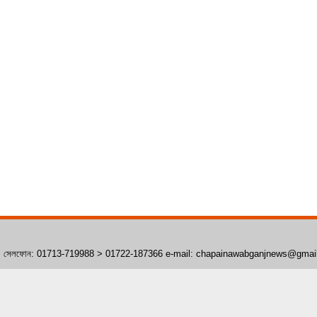
াঁপাইনবাবগঞ্জ। সেলফোন: 01713-719988 > 01722-187366 e-mail: chapainawabganjnews@gma