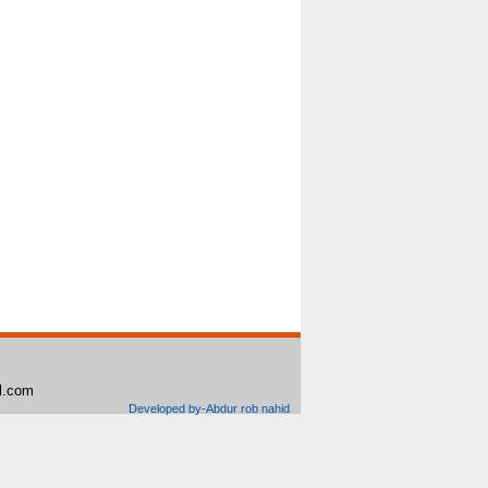
il.com
Developed by-Abdur rob nahid