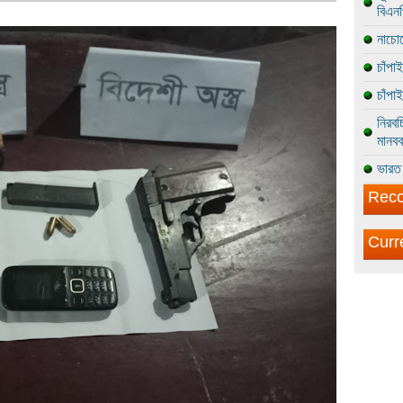
বিএন
নাচোল
চাঁপা
চাঁপা
নিরবচ
মানবব
ভারত 
Reco
Curr