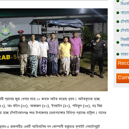
বিএন
নাচোল
চাঁপা
চাঁপা
নিরবচ
মানবব
ভারত 
Reco
Curr
পট্টি গ্রামের জুয়া খেলার দায়ে ১০ জনকে আটক করেছে র‌্যাব। আটককৃতরা হচ্ছে
৫২), আঃ মতিন (৫৫), আজারুল (৫০), ইসরাইল (৪০), শফিকুল (৩৫), বদু মিয়া
ছে চাঁপাইনবাবগঞ্জ সদর উপজেলার চরবাগডাঙ্গার বিখিন্ন গ্রামের বাসিন্দা। তাদের
 র‌্যাব-৫ রাজশাহীর একটি আভিযানিক দল কোম্পানী কমান্ডার ফ্লাইট লেফটেন্যান্ট