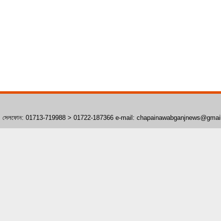
াঁপাইনবাবগঞ্জ। সেলফোন: 01713-719988 > 01722-187366 e-mail: chapainawabganjnews@gma