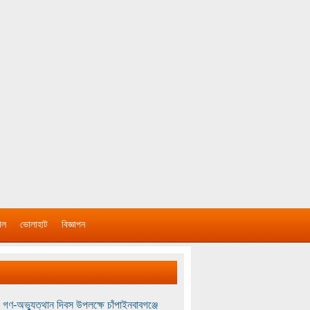
াল
ভোলাহাট
বিজ্ঞাপন
 গণ-অভ্যুত্থান দিবস উপলক্ষে চাঁপাইনবাবগঞ্জে