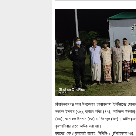
চাঁপাইনবাবগঞ্জ সদর উপজেলার চরবাগডাঙ্গা ইউনিয়নের সোনা
নজরুল ইসলাম (৩৮), হুমায়ন কবির (৪৭), আমিরুল ইসলাম(
(৩৪), আনারুল ইসলাম (৫০) ও সিরাজুল (৩৫)। আটককৃতরা হচ্
বৃহস্পতিবার রাতে আটক করা হয়।
র‌্যাবের এক প্রেসনোটে জানায়, সিপিসি-১ (চাঁপাইনবাবগঞ্জ),