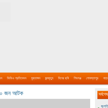
দন
ভিডিও প্রতিবেদন
মুক্তাঙ্গন
জন্মমৃত্যু
দিনের ছবি
শিবগঞ্জ
গোমস্তাপুর
নাচে
ে ১০ জন আটক
সর্বশেষ
জুলাই