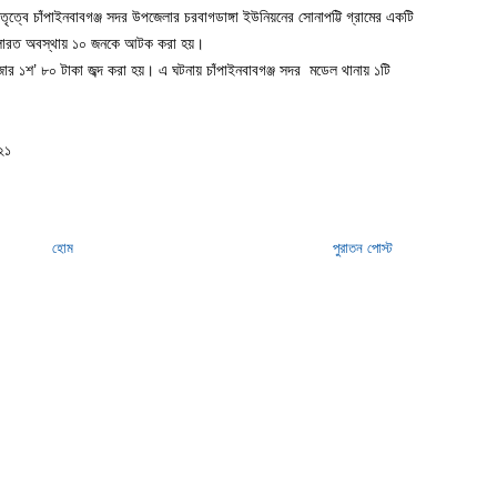
ত্বে চাঁপাইনবাবগঞ্জ সদর উপজেলার চরবাগডাঙ্গা ইউনিয়নের সোনাপট্টি গ্রামের একটি
খেলারত অবস্থায় ১০ জনকে আটক করা হয়।
র ১শ’ ৮০ টাকা জব্দ করা হয়। এ ঘটনায় চাঁপাইনবাবগঞ্জ সদর মডেল থানায় ১টি
২১
হোম
পুরাতন পোস্ট