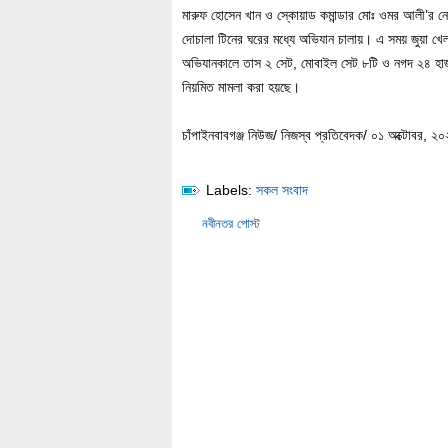
মারুফ হোসেন খান ও স্কোয়াড কমান্ডার মোঃ ওমর আলী’র নেতৃ
দোচালা টিনের ঘরের মধ্যে অভিযান চালায়। এ সময় জুয়া 
অভিযানকালে তাস ২ সেট, মোবাইল সেট ৮টি ও নগদ ২৪ হাজা
নিয়মিত মামলা করা হয়ছে।
চাঁপাইনবাবগঞ্জ নিউজ/ নিজস্ব প্রতিবেদক/ ০১ অক্টোবর, ২০
Labels:
সকল সংবাদ
নবীনতর পোস্ট