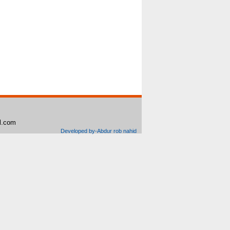
il.com
Developed by-Abdur rob nahid