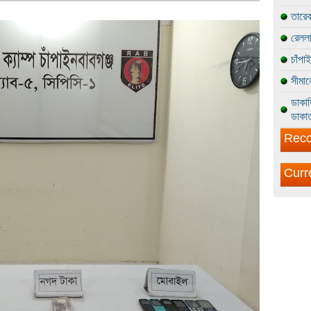
তারেক
রেললা
চাঁপা
সীমান
ডাকাত
ডাকাত
Reco
Curr