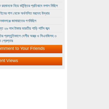
 রহমানকে নিয়ে কটূক্তির প্রতিবাদে মশাল মিছিল
ইনের পাশ থেকে অর্ধগলিত মরদেহ উদ্ধার
ইনবাবগঞ্জে জামায়াতের গণমিছিল
্তে ২৬ লাখ টাকার ভারতীয় গাড়ি পার্টস জব্দ
ির প্রস্তুতিকালে দেশীয় অস্ত্র ও সিএনজিসহ ৩
 গ্রেপ্তার
mment to Your Friends
ent Views