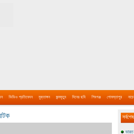
দন
ভিডিও প্রতিবেদন
মুক্তাঙ্গন
জন্মমৃত্যু
দিনের ছবি
শিবগঞ্জ
গোমস্তাপুর
নাচে
 আটক
সর্বশেষ
ভারত 