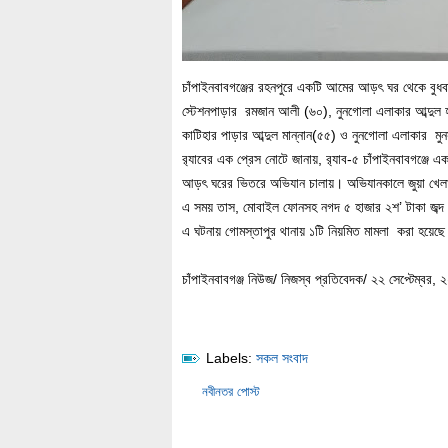
চাঁপাইনবাবগঞ্জের রহনপুরে একটি আমের আড়ৎ ঘর থেকে বুধ
স্টেশনপাড়ার রমজান আলী (৬০), নুনগোলা এলাকার আব্দুল হ
কাটিহার পাড়ার আব্দুল মান্নান(৫৫) ও নুনগোলা এলাকার মু
র‌্যাবের এক প্রেস নোটে জানায়, র‌্যাব-৫ চাঁপাইনবাবগঞ্
আড়ৎ ঘরের ভিতরে অভিযান চালায়। অভিযানকালে জুয়া খে
এ সময় তাস, মোবাইল ফোনসহ নগদ ৫ হাজার ২শ’ টাকা জব্দ
এ ঘটনায় গোমস্তাপুর থানায় ১টি নিয়মিত মামলা করা হয়েছ
চাঁপাইনবাবগঞ্জ নিউজ/ নিজস্ব প্রতিবেদক/ ২২ সেপ্টেম্বর, 
Labels:
সকল সংবাদ
নবীনতর পোস্ট