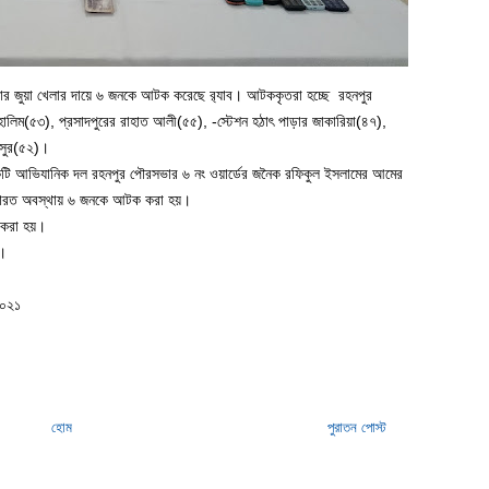
বার জুয়া খেলার দায়ে ৬ জনকে আটক করেছে র‌্যাব। আটককৃতরা হচ্ছে রহনপুর
ালিম(৫৩), প্রসাদপুরের রাহাত আলী(৫৫), -স্টেশন হঠাৎ পাড়ার জাকারিয়া(৪৭),
নসুর(৫২)।
জে একটি আভিযানিক দল রহনপুর পৌরসভার ৬ নং ওয়ার্ডের জনৈক রফিকুল ইসলামের আমের
লারত অবস্থায় ৬ জনকে আটক করা হয়।
 করা হয়।
ে।
২০২১
হোম
পুরাতন পোস্ট