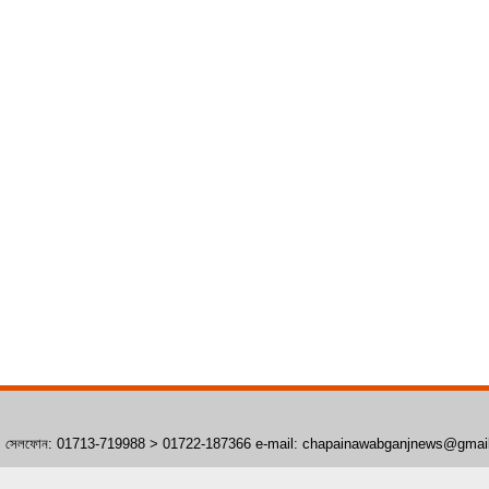
াঁপাইনবাবগঞ্জ। সেলফোন: 01713-719988 > 01722-187366 e-mail: chapainawabganjnews@gma