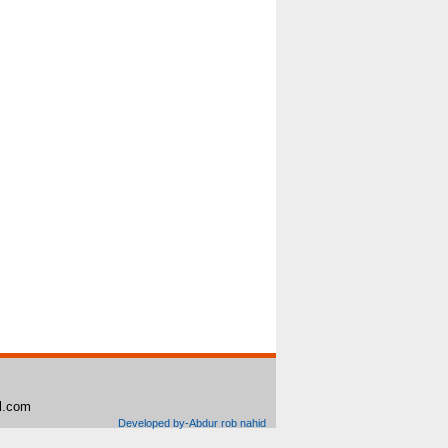
il.com
Developed by-Abdur rob nahid