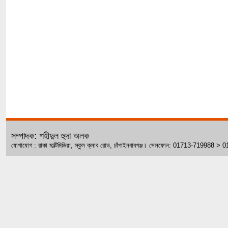
সম্পাদক: শহীদুল হুদা অলক
যোগাযোগ : রাকা মাল্টিমিডিয়া, স্কুল ক্লাব রোড, চাঁপাইনবাবগঞ্জ। সেলফোন: 01713-