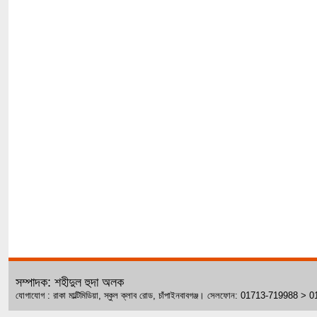
সম্পাদক: শহীদুল হুদা অলক
যোগাযোগ : রাকা মাল্টিমিডিয়া, স্কুল ক্লাব রোড, চাঁপাইনবাবগঞ্জ। সেলফোন: 01713-