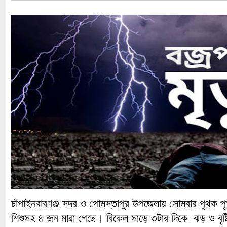
চাঁপাইনবাবগঞ্জ সদর ও গোমস্তাপুর উপজেলায় সোমবার পৃথক প
শিশুসহ ৪ জন মারা গেছে। বিকেল সাড়ে ৩টার দিকে ঝড় ও বৃষ