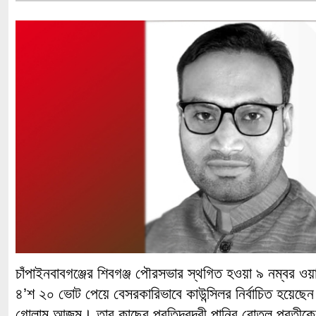
চাঁপাইনবাবগঞ্জের শিবগঞ্জ পৌরসভার স্থগিত হওয়া ৯ নম্বর ওয়ার
৪’শ ২০ ভোট পেয়ে বেসরকারিভাবে কাউন্সিলর নির্বাচিত হয়েছেন উ
গোলাম আজম। তার কাছের প্রতিদ্বন্দ্বী পানির বোতল প্রতীকে