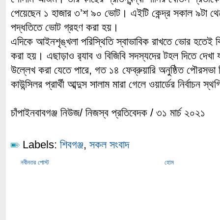
পেয়েছেন ১ হাজার ৩’শ ৯০ ভোট। এইটি কেন্দ্র সকাল ৯টা থেক
পদ্ধতিতে ভোট গ্রহণ করা হয়।
এদিকে আইনশৃঙ্খলা পরিস্থিতি স্বাভাবিক রাখতে ভোর হতেই ব
করা হয়। এছাড়াও র‌্যাব ও বিজিবি সদস্যদের টহল দিতে দেখ
উল্লেখ করা যেতে পারে, গত ১৪ ফেব্রুয়ারি অনুষ্ঠিত পৌরসভা নি
কাউন্সিলর প্রার্থী আব্দুস সালাম মারা গেলে ওয়ার্ডের নির্বাচন স
চাঁপাইনবাবগঞ্জ নিউজ/ নিজস্ব প্রতিবেদক / ৩১ মার্চ ২০২১
Labels:
শিবগঞ্জ
,
সকল সংবাদ
নবীনতর পোস্ট
হোম