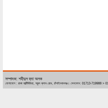
সম্পাদক: শহীদুল হুদা অলক
যোগাযোগ : রাকা মাল্টিমিডিয়া, স্কুল ক্লাব রোড, চাঁপাইনবাবগঞ্জ। সেলফোন: 01713-