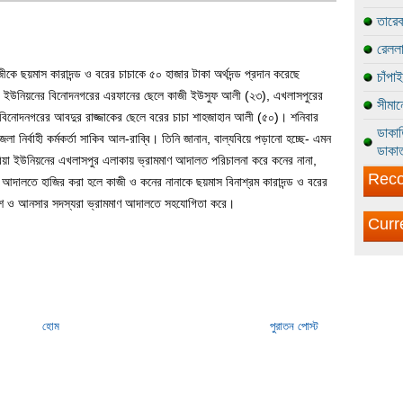
তারেক
রেললা
াজীকে ছয়মাস কারাদন্ড ও বরের চাচাকে ৫০ হাজার টাকা অর্থদন্ড প্রদান করেছে
চাঁপা
িয়া ইউনিয়নের বিনোদনগরের এরফানের ছেলে কাজী ইউসুফ আলী (২৩), এখলাসপুরের
সীমান
িনোদনগরের আবদুর রাজ্জাকের ছেলে বরের চাচা শাহজাহান আলী (৫০)। শনিবার
ডাকাত
 নির্বাহী কর্মকর্তা সাকিব আল-রাব্বি। তিনি জানান, বাল্যবিয়ে পড়ানো হচ্ছে- এমন
ডাকাত
রিয়া ইউনিয়নের এখলাসপুর এলাকায় ভ্রামমাণ আদালত পরিচালনা করে কনের নানা,
Reco
আদালতে হাজির করা হলে কাজী ও কনের নানাকে ছয়মাস বিনাশ্রম কারাদন্ড ও বরের
 পুলিশ ও আনসার সদস্যরা ভ্রামমাণ আদালতে সহযোগিতা করে।
Curr
হোম
পুরাতন পোস্ট