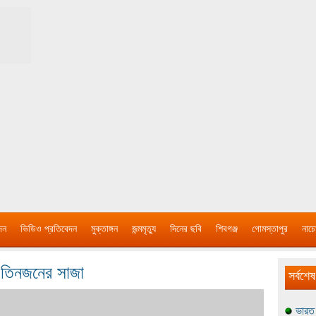
দন
ভিডিও প্রতিবেদন
মুক্তাঙ্গন
জন্মমৃত্যু
দিনের ছবি
শিবগঞ্জ
গোমস্তাপুর
নাচে
হ তিনজনের সাজা
সর্বশেষ
ভারত 