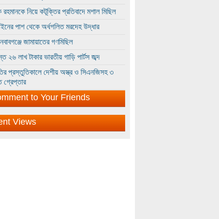
 রহমানকে নিয়ে কটূক্তির প্রতিবাদে মশাল মিছিল
ইনের পাশ থেকে অর্ধগলিত মরদেহ উদ্ধার
ইনবাবগঞ্জে জামায়াতের গণমিছিল
্তে ২৬ লাখ টাকার ভারতীয় গাড়ি পার্টস জব্দ
ির প্রস্তুতিকালে দেশীয় অস্ত্র ও সিএনজিসহ ৩
 গ্রেপ্তার
mment to Your Friends
ent Views