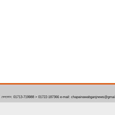
াঁপাইনবাবগঞ্জ। সেলফোন: 01713-719988 > 01722-187366 e-mail: chapainawabganjnews@gma