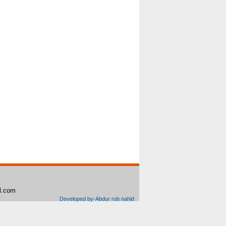
il.com
Developed by-Abdur rob nahid