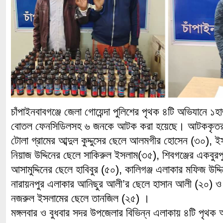
চাঁপাইনবাবগঞ্জে জেলা গোয়েন্দা পুলিশের পৃথক ৪টি অভিযানে ১
বোতল ফেনসিডিলসহ ৬ জনকে আটক করা হয়েছে। আটককৃতরা হচ্
টোলা গ্রামের আব্দুল কুদ্দুসের ছেলে আলমগীর হোসেন (৩০), ই
নিয়াজ উদ্দিনের ছেলে সাকিরুল ইসলাম(৩৫), শিবগঞ্জের একবুর
আসামুদ্দিনের ছেলে হাবিবুর (৫০), কালিগঞ্জ এলাকার মফিজ উদ্
নারায়নপুর এলাকার আনিছুর আলী’র ছেলে হাসান আলী (২০) ও কৃ
নজরুল ইসলামের ছেলে তানজিল (২৫) ।
মঙ্গলবার ও বুধবার সদর উপজেলার বিভিন্ন এলাকায় ৪টি পৃথক