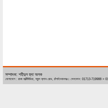
সম্পাদক: শহীদুল হুদা অলক
যোগাযোগ : রাকা মাল্টিমিডিয়া, স্কুল ক্লাব রোড, চাঁপাইনবাবগঞ্জ। সেলফোন: 01713-