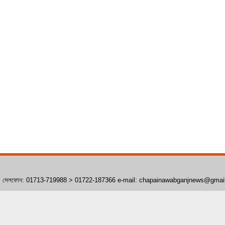
াঁপাইনবাবগঞ্জ। সেলফোন: 01713-719988 > 01722-187366 e-mail: chapainawabganjnews@gma