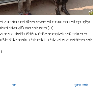
ান্ডে এলাকা থেকে সোমবার ফেনসিডিলসহ একজনকে আটক করেছে র‌্যাব। আটককৃত ব্যক্তি
াসতলা গ্রামের সেন্টু’র ছেলে সাদ্দাম হোসেন (২৯)।
ে র‌্যাব-৫, রাজশাহীর সিপিসি-১, চাঁপাইনবাবগঞ্জ ক্যাম্পের একটি অপারেশন দল
দ্রীয় ট্রাক স্ট্যান্ডে এলাকায় অভিযান চালায়। অভিযানে ১শ’ বোতল ফেনসিডিলসহ সাদ্দাম
ে।
হোম
পুরাতন পোস্ট