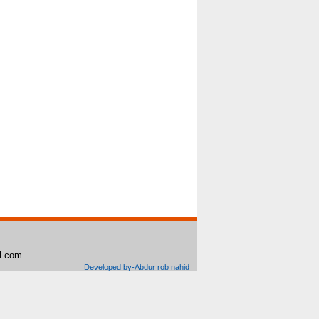
il.com
Developed by-Abdur rob nahid