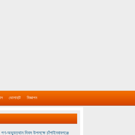
াল
ভোলাহাট
বিজ্ঞাপন
 গণ-অভ্যুত্থান দিবস উপলক্ষে চাঁপাইনবাবগঞ্জে