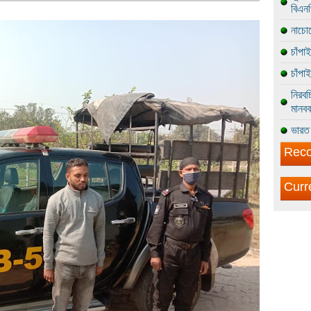
বিএন
নাচোল
চাঁপা
চাঁপা
নিরবচ
মানবব
ভারত 
Reco
Curr