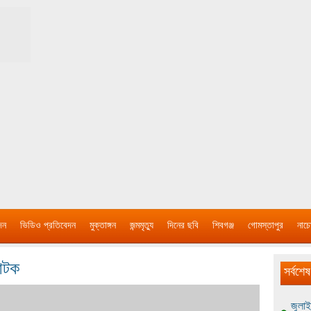
দন
ভিডিও প্রতিবেদন
মুক্তাঙ্গন
জন্মমৃত্যু
দিনের ছবি
শিবগঞ্জ
গোমস্তাপুর
নাচে
আটক
সর্বশেষ
জুলাই